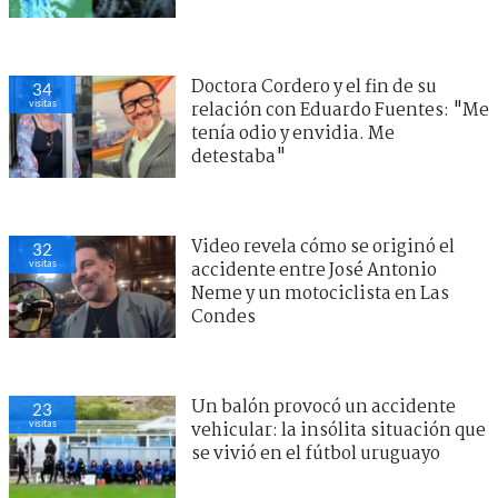
Doctora Cordero y el fin de su
34
visitas
relación con Eduardo Fuentes: "Me
tenía odio y envidia. Me
detestaba"
Video revela cómo se originó el
32
visitas
accidente entre José Antonio
Neme y un motociclista en Las
Condes
Un balón provocó un accidente
23
visitas
vehicular: la insólita situación que
se vivió en el fútbol uruguayo