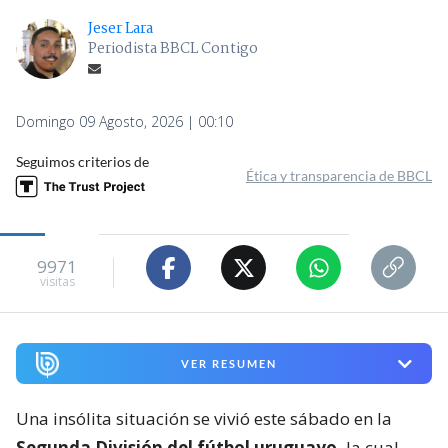
Jeser Lara
Periodista BBCL Contigo
Domingo 09 Agosto, 2026 | 00:10
Seguimos criterios de
Ética y transparencia de BBCL
9971
visitas
VER RESUMEN
Una insólita situación se vivió este sábado en la
Segunda División del fútbol uruguayo,
la cual