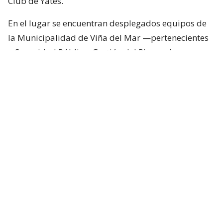
Club de Yates.
En el lugar se encuentran desplegados equipos de
la Municipalidad de Viña del Mar —pertenecientes
a Seguridad Pública, Gestión del Riesgo de
Desastres y Operaciones—, quienes trabajan en el
despeje y aseguramiento de la vía con apoyo de
cuatro camiones tolva, un cargador frontal y una
retroexcavadora.
Lee también...
"Terriblemente chantas" y
"vergüenza": Poduje arremete
contra empresas por
reconstrucción en El Olivar
Desvíos y alternativas de tránsito