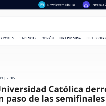
Newsletters Bío Bío
Ingresa a 
DEPORTES
TENDENCIAS
OPINIÓN
BBCL INVESTIGA
BBCL CONTIG
9 | 23:05
steban busca
ja por
spaña,
ando en
 con la
que reformar
cios
Coquimbo vs
Intento de asalto afectó a
Ataque con explosivos lanzados
Huawei responde a solicitud de
Quién era Jorge Messi: la
Chile deja atrás a España,
Conversar la lectura
El "Factor Mera": el ministro de
De los 30 °C a los -8 °C: revisa
Juzgado decr
Comunidad Pa
Kast evita a
Superclásico
La chilena qu
Cuando la pie
"Hueón, tene
Emiten Alert
Universidad Católica derr
lones
y se reúne con
 en
aldés marcó
uro posible
 que leerla
eo extorsivo
ra juegan y
escolta de exministro Luis
desde drones dejó un policía
liquidación en Chile: afirma que
historia del padre de Lionel y su
Francia y Argentina en
la Corte de Santiago que siempre
AQUÍ el pronóstico de la DMC
preventiva p
dichos de emb
Ley Karin per
Colo derrotó
para ir a Mia
vitrina: ref
Silber devela
falla en cint
irregulares a
rismo y entra
 para Vélez
una madre y
de fiscales
o?
Cordero en Vitacura: hay 5
muerto en Colombia
fue retirada y que deuda estaba
rol clave en carrera del crack
recuperación del turismo y entra
vota a favor de los Lavín-Barriga
para este fin de semana en Chile
de secuestrar
muertos en G
leyes se pue
invicto en el
vida de millo
cultural ucr
entre Vargas
alpinismo: r
detenidos
pagada
argentino
al top 10 mundial
Santa Bárbar
evidencia"
serlo"
Migueles
afectados
 paso de las semifinales