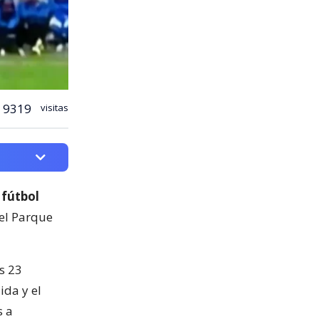
9319
visitas
 fútbol
del Parque
s 23
ida y el
s a