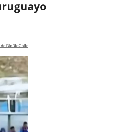
 uruguayo
a de BioBioChile