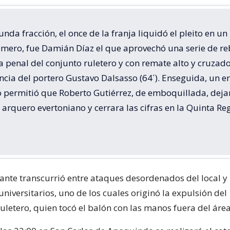
unda fracción, el once de la franja liquidó el pleito en un
rimero, fue Damián Díaz el que aprovechó una serie de re
a penal del conjunto ruletero y con remate alto y cruzad
encia del portero Gustavo Dalsasso (64´). Enseguida, un e
o permitió que Roberto Gutiérrez, de emboquillada, deja
 arquero evertoniano y cerrara las cifras en la Quinta Re
tante transcurrió entre ataques desordenados del local y 
niversitarios, uno de los cuales originó la expulsión del
letero, quien tocó el balón con las manos fuera del área 