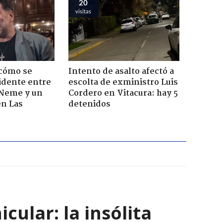
20
visitas
 cómo se
Intento de asalto afectó a
cidente entre
escolta de exministro Luis
 Neme y un
Cordero en Vitacura: hay 5
en Las
detenidos
ular: la insólita