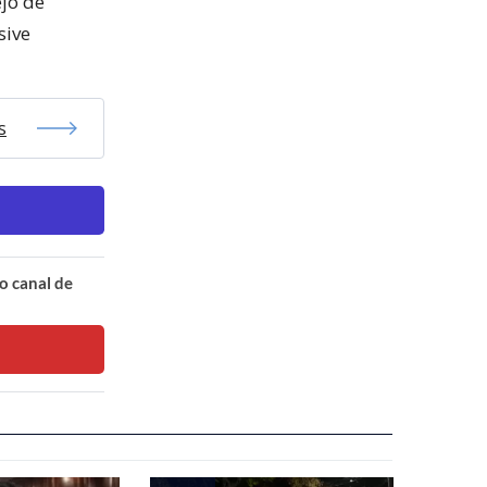
ejo de
sive
s
o canal de