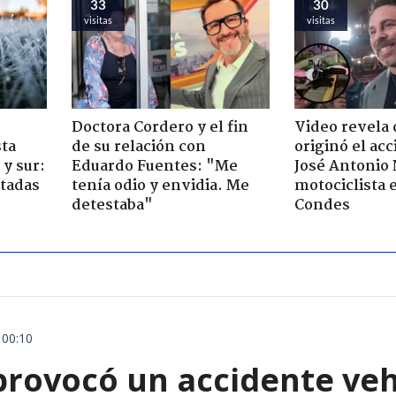
33
30
visitas
visitas
Doctora Cordero y el fin
Video revela
sta
de su relación con
originó el ac
y sur:
Eduardo Fuentes: "Me
José Antonio
ctadas
tenía odio y envidia. Me
motociclista 
detestaba"
Condes
 00:10
rovocó un accidente vehic