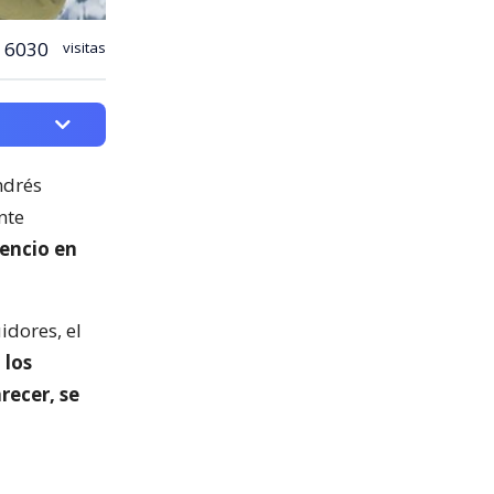
6030
visitas
ndrés
nte
lencio en
dores, el
 los
recer, se