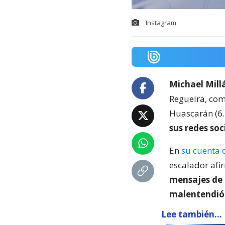
Instagram
Michael Mill
Regueira, com
Huascarán (6.
sus redes soc
En
su cuenta 
escalador af
mensajes de a
malentendió 
Lee también...