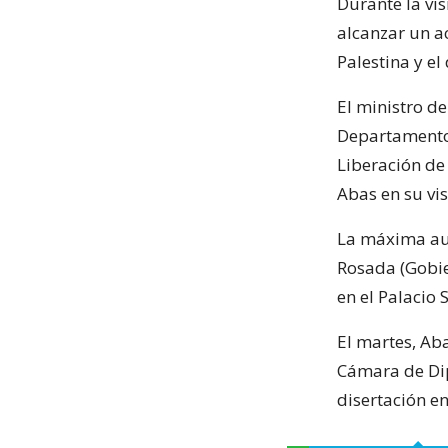
Durante la vis
alcanzar un a
Palestina y el
El ministro de
Departamento 
Liberación de
Abas en su vis
La máxima aut
Rosada (Gobie
en el Palacio 
El martes, Aba
Cámara de Dip
disertación en