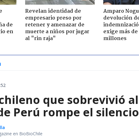
e
Revelan identidad de
Amparo Nogu
empresario preso por
devolución d
ña de
retener y amenazar de
indemnización
io en
muerte a niños por jugar
exige más de
al "rin raja"
millones
a
:52
chileno que sobrevivió a
e Perú rompe el silencio
lla
gazine en BioBioChile