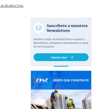
a de BioBioChile