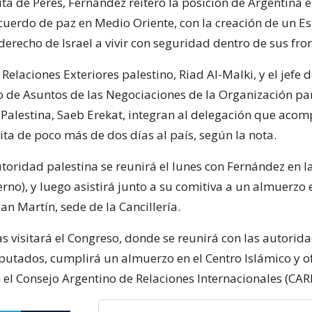
ita de Peres, Fernández reiteró la posición de Argentina 
cuerdo de paz en Medio Oriente, con la creación de un E
 derecho de Israel a vivir con seguridad dentro de sus fro
 Relaciones Exteriores palestino, Riad Al-Malki, y el jefe d
de Asuntos de las Negociaciones de la Organización par
 Palestina, Saeb Erekat, integran al delegación que aco
ita de poco más de dos días al país, según la nota.
oridad palestina se reunirá el lunes con Fernández en l
rno), y luego asistirá junto a su comitiva a un almuerzo
San Martín, sede de la Cancillería.
s visitará el Congreso, donde se reunirá con las autorida
utados, cumplirá un almuerzo en el Centro Islámico y o
 el Consejo Argentino de Relaciones Internacionales (CARI