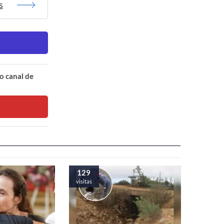
s
o canal de
129
visitas