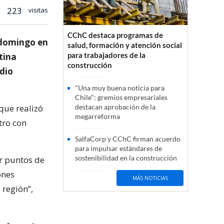
223
visitas
CChC destaca programas de
 domingo en
salud, formación y atención social
para trabajadores de la
tina
construcción
edio
"Una muy buena noticia para
Chile": gremios empresariales
que realizó
destacan aprobación de la
megarreforma
tro con
SalfaCorp y CChC firman acuerdo
para impulsar estándares de
sostenibilidad en la construcción
r puntos de
ones
MÁS NOTICIAS
 región”,