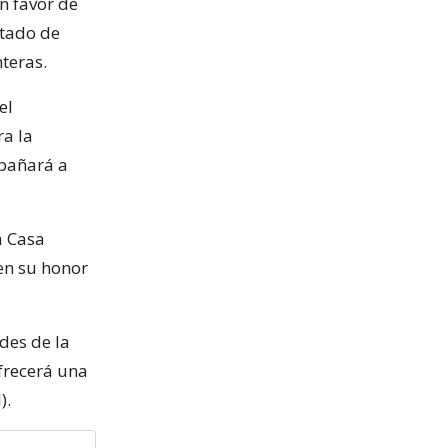
en favor de
stado de
nteras.
el
a la
mpañará a
a Casa
 en su honor
des de la
frecerá una
).