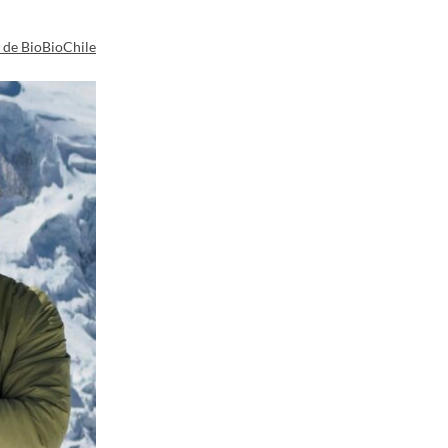
a de BioBioChile