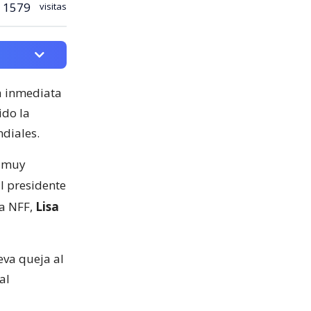
1579
visitas
ia inmediata
ido la
ndiales.
á muy
l presidente
la NFF,
Lisa
eva queja al
al