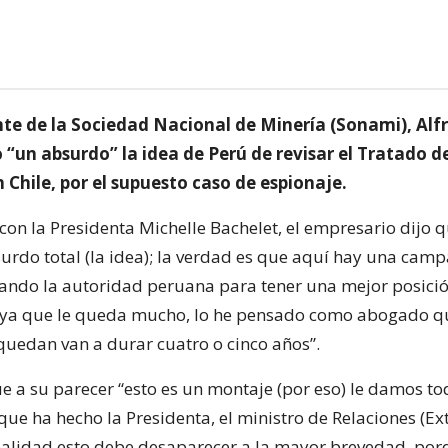
nte de la Sociedad Nacional de Minería (Sonami), Alf
 “un absurdo” la idea de Perú de revisar el Tratado de
Chile, por el supuesto caso de espionaje.
 con la Presidenta Michelle Bachelet, el empresario dijo 
urdo total (la idea); la verdad es que aquí hay una cam
lando la autoridad peruana para tener una mejor posición
aya que le queda mucho, lo he pensado como abogado qu
quedan van a durar cuatro o cinco años”.
 a su parecer “esto es un montaje (por eso) le damos to
que ha hecho la Presidenta, el ministro de Relaciones (Ext
ealidad esto debe desaparecer a la mayor brevedad, por