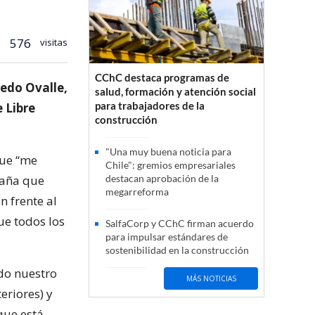
576
visitas
CChC destaca programas de
redo Ovalle,
salud, formación y atención social
para trabajadores de la
 Libre
construcción
"Una muy buena noticia para
que “me
Chile": gremios empresariales
paña que
destacan aprobación de la
megarreforma
 frente al
e todos los
SalfaCorp y CChC firman acuerdo
para impulsar estándares de
sostenibilidad en la construcción
do nuestro
MÁS NOTICIAS
eriores) y
que está