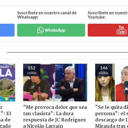
Suscríbete en nuestro canal de
Suscríbete en nuestr
Whatsapp:
Youtube:
152
146
visitas
visitas
ir
"Me provoca dolor que sea
"Se le quita d
": El
tan clasista": La dura
persona": el 
sa de
respuesta de JC Rodríguez
descargo de 
trado
a Nicolás Larraín
Miranda tras 