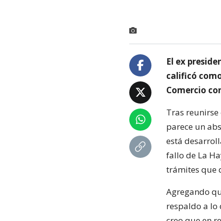
El ex preside
calificó como
Comercio con 
Tras reunirse
parece un abs
está desarrol
fallo de La H
trámites que 
Agregando que
respaldo a lo 
creo que en r