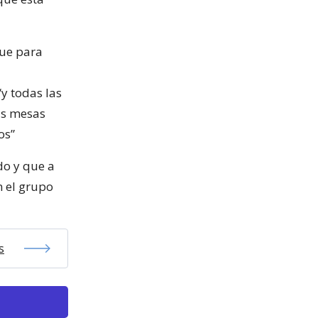
fue para
y todas las
as mesas
os”
do y que a
n el grupo
s