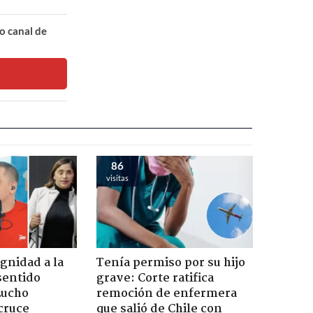
o canal de
86
visitas
ignidad a la
Tenía permiso por su hijo
sentido
grave: Corte ratifica
Lucho
remoción de enfermera
cruce
que salió de Chile con