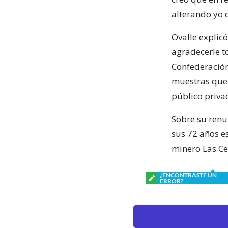
alterando yo d
Ovalle explicó
agradecerle t
Confederación
muestras que 
público priva
Sobre su renu
sus 72 años e
minero Las Ce
¿ENCONTRASTE UN
ERROR?