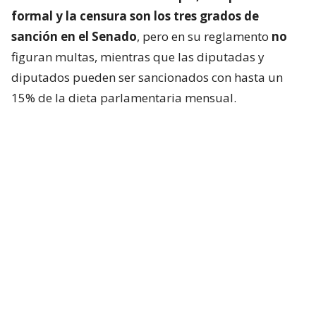
formal y la censura son los tres grados de
sanción en el Senado
, pero en su reglamento
no
figuran multas, mientras que las diputadas y
diputados pueden ser sancionados con hasta un
15% de la dieta parlamentaria mensual.
Más allá de las diferencias reglamentarias, el caso
también volvió a instalar el debate sobre
las
distintas lógicas que predominan en ambas
cámaras frente a episodios de tensión política
.
Mientras en la Cámara de Diputadas y Diputados
las confrontaciones suelen traducirse con mayor
frecuencia, en el Senado históricamente ha primado
una cultura de autorregulación y “juego limpio”
basada en normas no escritas de convivencia. De
hecho, los mismos parlamentarios han marcado esa