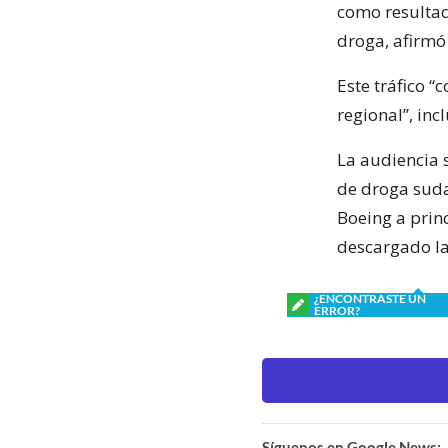
como resultad
droga, afirmó 
Este tráfico 
regional”, in
La audiencia 
de droga suda
Boeing a prin
descargado la
¿ENCONTRASTE UN
ERROR?
Síguenos en Google News: