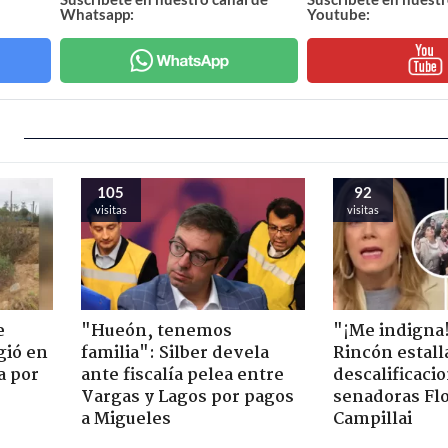
Whatsapp:
Youtube:
105
92
visitas
visitas
e
"Hueón, tenemos
"¡Me indigna
gió en
familia": Silber devela
Rincón estall
a por
ante fiscalía pelea entre
descalificaci
Vargas y Lagos por pagos
senadoras Flo
a Migueles
Campillai