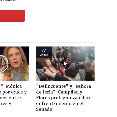
77
visitas
!": Mónica
"Delincuente" y "señora
a por cruce y
de feria": Campillai y
ones entre
Flores protagonizan duro
res y
enfrentamiento en el
Senado