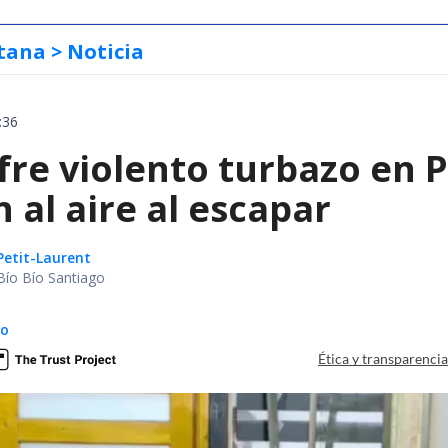
tana
> Noticia
:36
fre violento turbazo en 
 al aire al escapar
Petit-Laurent
Bío Bío Santiago
do
Ética y transparenci