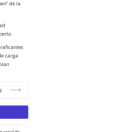
en” de la
dad
perto.
raficantes
de carga
bían
s
o canal de