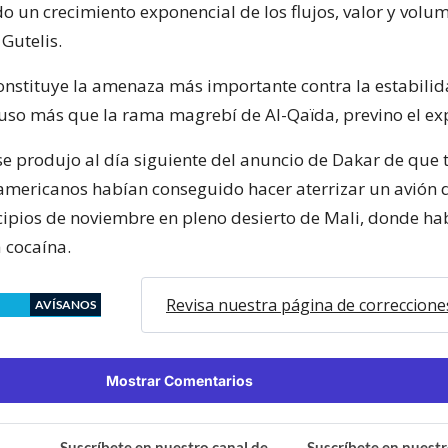
o un crecimiento exponencial de los flujos, valor y volum
Gutelis.
“constituye la amenaza más importante contra la estabili
cluso más que la rama magrebí de Al-Qaïda, previno el ex
se produjo al día siguiente del anuncio de Dakar de que t
mericanos habían conseguido hacer aterrizar un avión 
cipios de noviembre en pleno desierto de Mali, donde ha
 cocaína.
Revisa nuestra página de correccione
AVÍSANOS
Mostrar Comentarios
Suscríbete en nuestro canal de
Suscríbete en nuestr