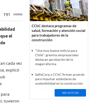
191
visitas
CChC destaca programas de
abilidad
salud, formación y atención social
para trabajadores de la
 que el
construcción
 de
"Una muy buena noticia para
Chile": gremios empresariales
destacan aprobación de la
zan cada vez
megarreforma
pa, explicó
SalfaCorp y CChC firman acuerdo
sub
para impulsar estándares de
e.
sostenibilidad en la construcción
MÁS NOTICIAS
 para
l, tuvieron