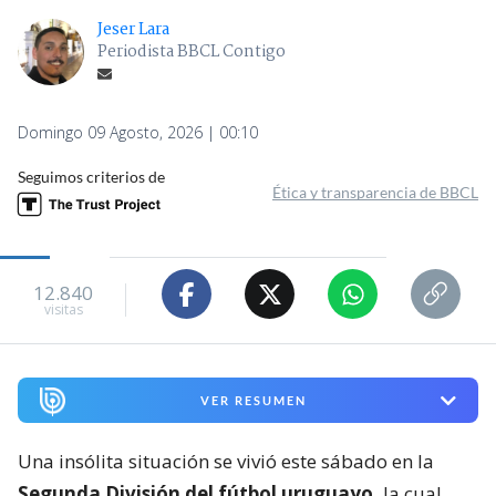
Jeser Lara
Periodista BBCL Contigo
Domingo 09 Agosto, 2026 | 00:10
Seguimos criterios de
Ética y transparencia de BBCL
12.840
visitas
VER RESUMEN
Una insólita situación se vivió este sábado en la
Segunda División del fútbol uruguayo,
la cual