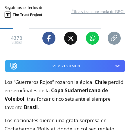
Seguimos criterios de
Ética y transparencia de BBCL
4378
visitas
VER RESUMEN
Los “Guerreros Rojos” rozaron la épica.
Chile
perdió
en semifinales de la
Copa Sudamericana de
Voleibol
, tras forzar cinco sets ante el siempre
favorito
Brasil
.
Los nacionales dieron una grata sorpresa en
Cochabamba (Bolivia), donde un coliseo repleto