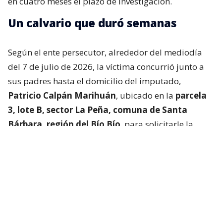
en cuatro meses el plazo de investigación.
Un calvario que duró semanas
Según el ente persecutor, alrededor del mediodía
del 7 de julio de 2026, la víctima concurrió junto a
sus padres hasta el domicilio del imputado,
Patricio Calpán Marihuán
, ubicado en la
parcela
3, lote B, sector La Peña, comuna de Santa
Bárbara, región del Bío Bío
, para solicitarle la
devolución de una motosierra que le habían
prestado.
El imputado aceptó entregar la especie,
bajo la
condición de que la víctima se quedara a
conversar a solas con él.
Lo que fue aceptado por
la joven.