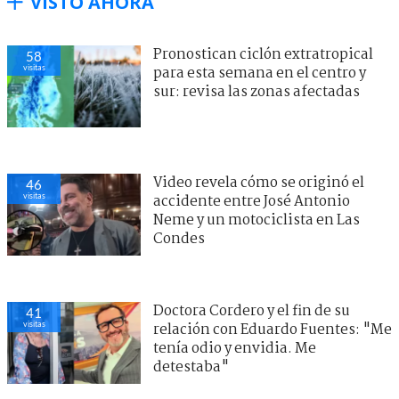
VISTO AHORA
Pronostican ciclón extratropical
58
visitas
para esta semana en el centro y
sur: revisa las zonas afectadas
Video revela cómo se originó el
46
visitas
accidente entre José Antonio
Neme y un motociclista en Las
Condes
Doctora Cordero y el fin de su
41
visitas
relación con Eduardo Fuentes: "Me
tenía odio y envidia. Me
detestaba"