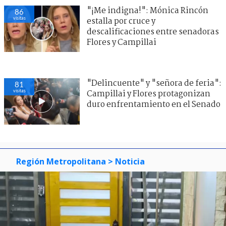
"¡Me indigna!": Mónica Rincón
86
visitas
estalla por cruce y
descalificaciones entre senadoras
Flores y Campillai
"Delincuente" y "señora de feria":
81
visitas
Campillai y Flores protagonizan
duro enfrentamiento en el Senado
Región Metropolitana
> Noticia