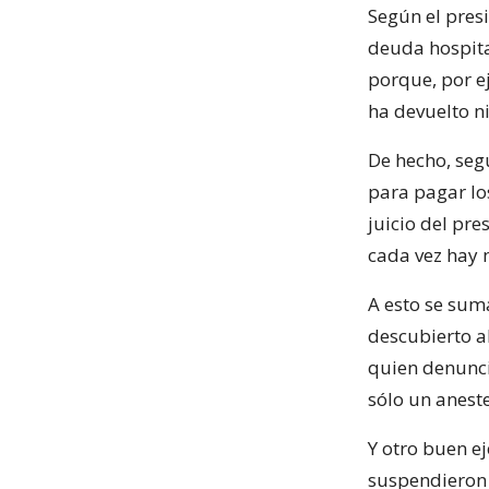
Según el presi
deuda hospita
porque, por e
ha devuelto n
De hecho, segú
para pagar los
juicio del pre
cada vez hay 
A esto se sum
descubierto al
quien denunci
sólo un aneste
Y otro buen e
suspendieron 