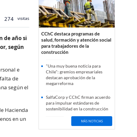
274
visitas
CChC destaca programas de
n de año si
salud, formación y atención social
para trabajadores de la
or, según
construcción
"Una muy buena noticia para
ersonal e
Chile": gremios empresariales
falta de
destacan aprobación de la
megarreforma
ana según el
SalfaCorp y CChC firman acuerdo
para impulsar estándares de
sostenibilidad en la construcción
 de Hacienda
enos en un
MÁS NOTICIAS