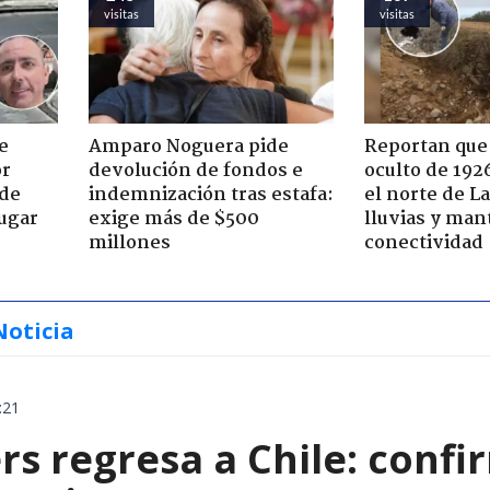
visitas
visitas
e
Amparo Noguera pide
Reportan que
or
devolución de fondos e
oculto de 192
 de
indemnización tras estafa:
el norte de L
jugar
exige más de $500
lluvias y man
millones
conectividad
Noticia
:21
rs regresa a Chile: confi