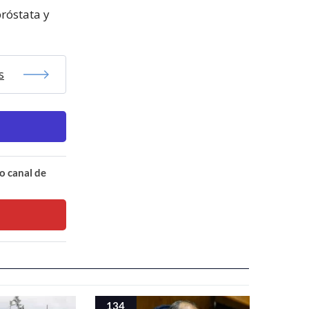
próstata y
s
o canal de
134