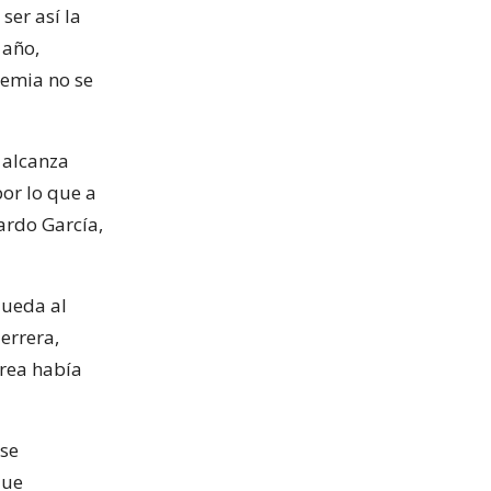
ser así la
 año,
demia no se
o alcanza
por lo que a
ardo García,
queda al
errera,
rea había
 se
que