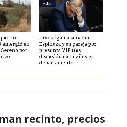
visitas
 puente
Investigan a senador
6 emergió en
Espinoza y su pareja por
a Serena por
presunta VIF tras
tuvo
discusión con daños en
departamento
rman recinto, precios