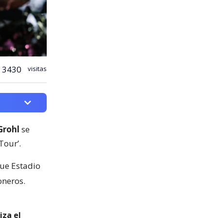
3430
visitas
Grohl
se
Tour’.
que Estadio
neros.
iza el