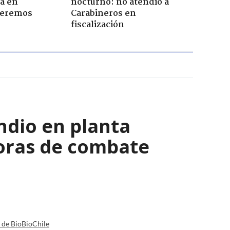
a en
nocturno: no atendió a
Seremos
Carabineros en
fiscalización
ndio en planta
horas de combate
a de BioBioChile