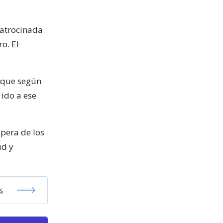
patrocinada
o. El
a que según
 ido a ese
spera de los
ud y
s