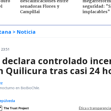
 duro
descalificaciones entre
megarreform
el
senadoras Flores y
seguridad: "
Campillai
implacables"
tana
> Noticia
 23:51
declara controlado ince
 Quilicura tras casi 24 
ez
r nocturno en BioBioChile.
epúlveda
Ética y transparenci