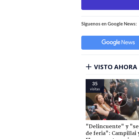
Síguenos en Google News:
VISTO AHORA
35
visitas
"Delincuente" y "s
de feria": Campillai 