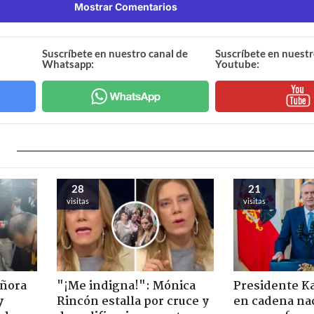
Mostrar Comentarios
Suscríbete en nuestro canal de
Suscríbete en nuestr
Whatsapp:
Youtube:
28
21
visitas
visitas
eñora
"¡Me indigna!": Mónica
Presidente K
y
Rincón estalla por cruce y
en cadena nac