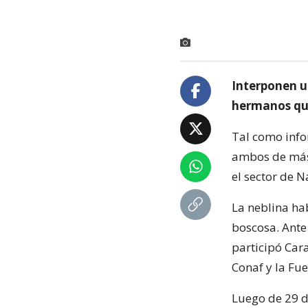
Interponen u
hermanos que
Tal como info
ambos de más 
el sector de 
La neblina hab
boscosa. Ante
participó Car
Conaf y la Fue
Luego de 29 dí