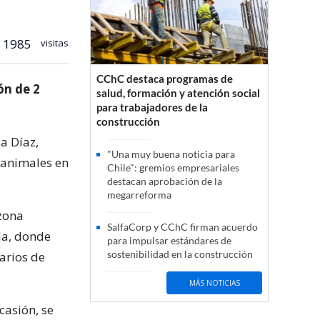
1985
visitas
CChC destaca programas de
ón de 2
salud, formación y atención social
para trabajadores de la
construcción
a Díaz,
"Una muy buena noticia para
 animales en
Chile": gremios empresariales
destacan aprobación de la
megarreforma
 zona
SalfaCorp y CChC firman acuerdo
da, donde
para impulsar estándares de
sostenibilidad en la construcción
arios de
MÁS NOTICIAS
casión, se