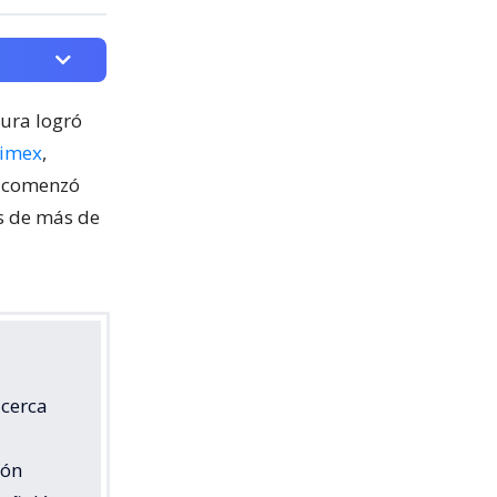
cura logró
nimex
,
o comenzó
os de más de
 cerca
ión