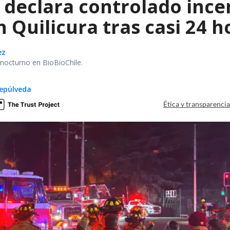
declara controlado ince
 Quilicura tras casi 24 
ez
r nocturno en BioBioChile.
epúlveda
Ética y transparenci