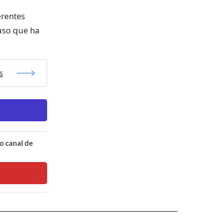
erentes
aso que ha
s
o canal de