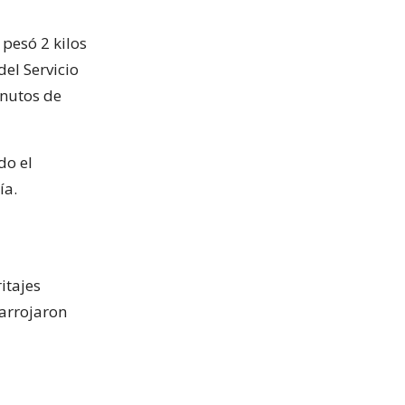
 pesó 2 kilos
el Servicio
inutos de
do el
ía.
itajes
 arrojaron