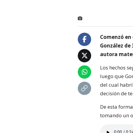
Comenzó en el
González de 
autora materi
Los hechos se
luego que Gon
del cual habr
decisión de te
De esta forma
tomando un ob