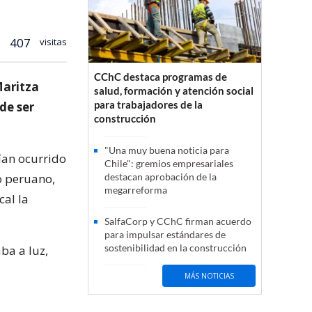
407
visitas
CChC destaca programas de
Maritza
salud, formación y atención social
para trabajadores de la
de ser
construcción
"Una muy buena noticia para
ían ocurrido
Chile": gremios empresariales
o peruano,
destacan aprobación de la
megarreforma
cal la
SalfaCorp y CChC firman acuerdo
para impulsar estándares de
sostenibilidad en la construcción
ba a luz,
MÁS NOTICIAS