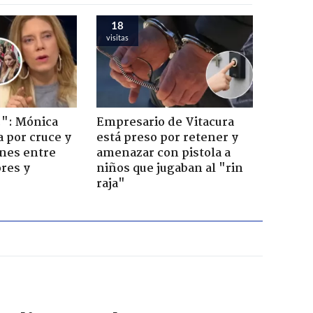
18
visitas
!": Mónica
Empresario de Vitacura
a por cruce y
está preso por retener y
ones entre
amenazar con pistola a
res y
niños que jugaban al "rin
raja"