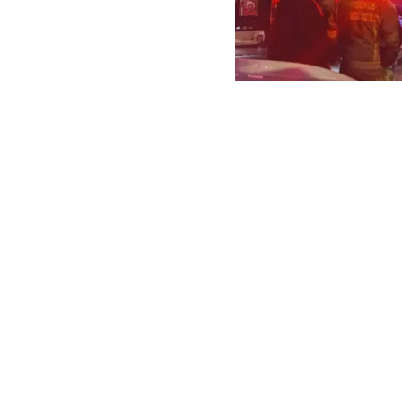
ARCHIVO | Lucas Aguayo 
Cerca de las 
controlar el
g
ubicada en la
alrededor de 
30 compañías 