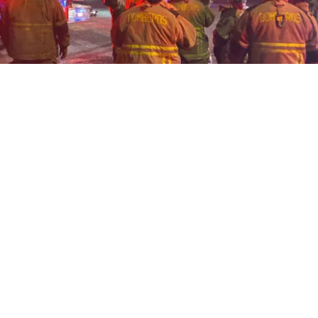
/ Agencia UNO
VER RESUMEN
24 horas desde su inicio, el Cuerpo de Bomberos de Quili
igantesco incendio declarado en la empresa química Pa
 comuna de Quilicura, Región Metropolitana. El siniestr
las 21:00 del martes y movilizó a cerca de 300 voluntari
de Bomberos de la capital.