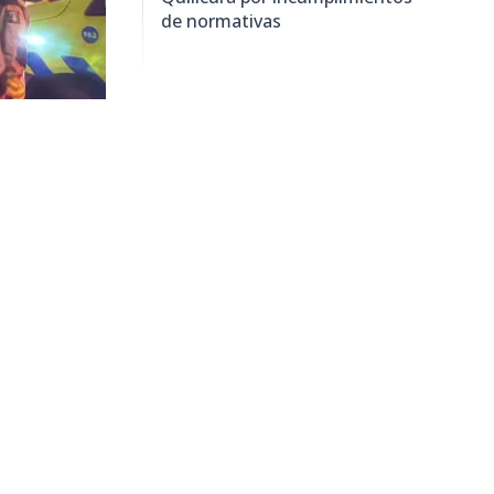
de normativas
9863
visitas
cura logró
nimex
,
o comenzó
os de más de