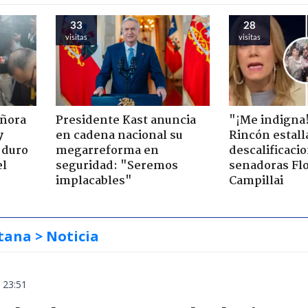
33
28
visitas
visitas
eñora
Presidente Kast anuncia
"¡Me indigna
y
en cadena nacional su
Rincón estall
 duro
megarreforma en
descalificaci
el
seguridad: "Seremos
senadoras Flo
implacables"
Campillai
tana
> Noticia
 23:51