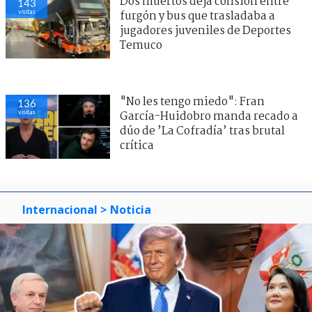
Dos muertos deja colisión entre
143
visitas
furgón y bus que trasladaba a
jugadores juveniles de Deportes
Temuco
"No les tengo miedo": Fran
136
visitas
García-Huidobro manda recado a
dúo de ’La Cofradía’ tras brutal
crítica
Internacional
> Noticia