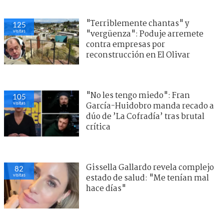
"Terriblemente chantas" y
125
visitas
"vergüenza": Poduje arremete
contra empresas por
reconstrucción en El Olivar
"No les tengo miedo": Fran
105
visitas
García-Huidobro manda recado a
dúo de ’La Cofradía’ tras brutal
crítica
Gissella Gallardo revela complejo
82
visitas
estado de salud: "Me tenían mal
hace días"