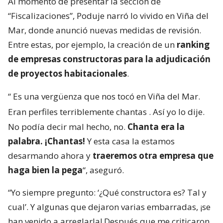
Al momento de presentar la sección de
“Fiscalizaciones”, Poduje narró lo vivido en Viña del
Mar, donde anunció nuevas medidas de revisión.
Entre estas, por ejemplo, la creación de un
ranking
de empresas constructoras para la adjudicación
de proyectos habitacionales
.
“
Es una vergüenza que nos tocó en Viña del Mar.
Eran perfiles terriblemente chantas
. Así yo lo dije.
No podía decir mal hecho, no.
Chanta era la
palabra. ¡Chantas!
Y esta casa la estamos
desarmando ahora y
traeremos otra empresa que
haga bien la pega
“, aseguró.
“Yo siempre pregunto: ‘¿Qué constructora es? Tal y
cual’. Y algunas que dejaron varias embarradas, ¡se
han venido a arreglarla! Después que me criticaron