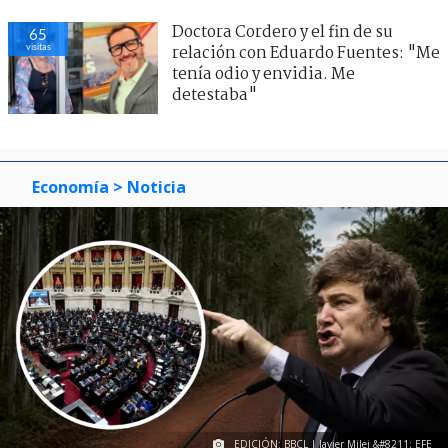
Doctora Cordero y el fin de su
65
visitas
relación con Eduardo Fuentes: "Me
tenía odio y envidia. Me
detestaba"
Economía
> Noticia
EDICIÓN: BBCL | Javier Milei &#8211; EFE