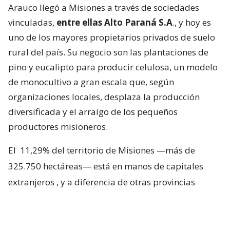
Arauco llegó a Misiones a través de sociedades
vinculadas,
entre ellas Alto Paraná S.A
., y hoy es
uno de los mayores propietarios privados de suelo
rural del país. Su negocio son las plantaciones de
pino y eucalipto para producir celulosa, un modelo
de monocultivo a gran escala que, según
organizaciones locales, desplaza la producción
diversificada y el arraigo de los pequeños
productores misioneros.
El
11,29% del territorio de Misiones —más de
325.750 hectáreas— está en manos de capitales
extranjeros
, y a diferencia de otras provincias
argentinas, donde esa propiedad se reparte entre
varias nacionalidades, en Misiones domina el
capital chileno. Los departamentos con frente sobre