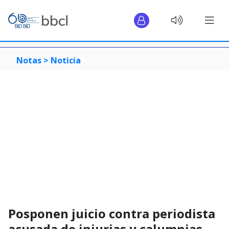
Notas >
Noticia
Posponen juicio contra periodista
acusada de injurias y calumnias