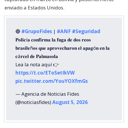
enviado a Estados Unidos.
🔵
#GrupoFides
|
#ANF
#Seguridad
𝐏𝐨𝐥𝐢𝐜í𝐚 𝐜𝐨𝐧𝐟𝐢𝐫𝐦𝐚 𝐥𝐚 𝐟𝐮𝐠𝐚 𝐝𝐞 𝐝𝐨𝐬 𝐫𝐞𝐨𝐬
𝐛𝐫𝐚𝐬𝐢𝐥𝐞ñ𝐨𝐬 𝐪𝐮𝐞 𝐚𝐩𝐫𝐨𝐯𝐞𝐜𝐡𝐚𝐫𝐨𝐧 𝐞𝐥 𝐚𝐩𝐚𝐠ó𝐧 𝐞𝐧 𝐥𝐚
𝐜á𝐫𝐜𝐞𝐥 𝐝𝐞 𝐏𝐚𝐥𝐦𝐚𝐬𝐨𝐥𝐚
Lea la nota aquí 👉
https://t.co/EToSetIkVW
pic.twitter.com/YouYOXfmGs
— Agencia de Noticias Fides
(@noticiasfides)
August 5, 2026