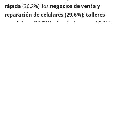
rápida
(36,2%); los
negocios de venta y
reparación de celulares (29,6%); talleres
mecánicos (20,5%) y las ópticas con 15,9%.
Plataforma para denunciar negocios
de funcionamiento irregular
La CNC y el SII lanzaron
“Sin Fachadas”
, plataforma
que permitirá denunciar anónimamente
establecimientos cuyo funcionamiento genere
sospechas de irregularidades.
Podrá ser utilizada tanto por personas particulares
como por fiscalizadores municipales, quienes
podrán aportar antecedentes que serán enviados
directamente al SII para su evaluación y