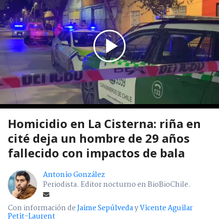
Homicidio en La Cisterna: riña en
cité deja un hombre de 29 años
fallecido con impactos de bala
Antonio González
Periodista. Editor nocturno en BioBioChile.
Con información de
Jaime Sepúlveda
y
Vicente Aguilar
Petit-Laurent