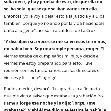
solía decir, y hay prueba de esto, de que ella no
se iba sola, que se que se iban varios con ella
.
Entonces, yo le voy a dejar esto a la justicia y a Dios
también, porque yo no ando por la vida haciéndole
daño a la gente”, acusó la alcaldesa de La Cruz.
“
Y disculpen si a veces se me salen esos términos,
no hablo bien. Soy una simple persona, mujer
. El
viernes estaba de cumpleaños mi hijo, y desde el
viernes me estoy preparando para esto. Tuve
reunión con los funcionarios, con los directores el
viernes y les conté”, agregó.
Por lo anterior, destacó: “Le agradezco a Rolando
que me vino a avisar que estaba esa grabación. Yo
llamé a
Jorge esa noche y le dije: ‘Jorge, ¿me
grabaste?’, y ahí él me dijo que Jessica le había le