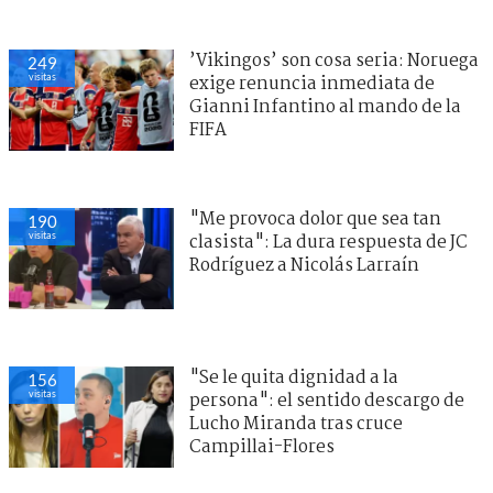
’Vikingos’ son cosa seria: Noruega
249
visitas
exige renuncia inmediata de
Gianni Infantino al mando de la
FIFA
"Me provoca dolor que sea tan
190
visitas
clasista": La dura respuesta de JC
Rodríguez a Nicolás Larraín
"Se le quita dignidad a la
156
visitas
persona": el sentido descargo de
Lucho Miranda tras cruce
Campillai-Flores