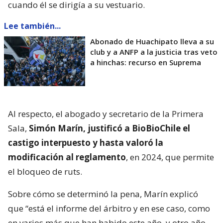
cuando él se dirigía a su vestuario.
Lee también...
Abonado de Huachipato lleva a su
club y a ANFP a la justicia tras veto
a hinchas: recurso en Suprema
Al respecto, el abogado y secretario de la Primera
Sala,
Simón Marín, justificó a BioBioChile el
castigo interpuesto y hasta valoró la
modificación al reglamento
, en 2024, que permite
el bloqueo de ruts.
Sobre cómo se determinó la pena, Marín explicó
que “está el informe del árbitro y en ese caso, como
en varios más que han habido este año, y otro año,