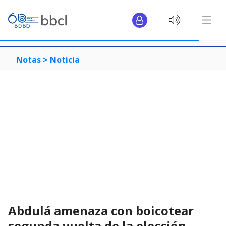
Notas >
Noticia
Abdulá amenaza con boicotear
segunda vuelta de la elección