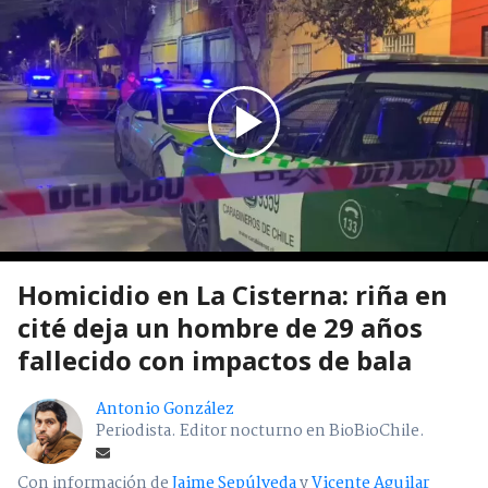
Homicidio en La Cisterna: riña en
cité deja un hombre de 29 años
fallecido con impactos de bala
Antonio González
Periodista. Editor nocturno en BioBioChile.
Con información de
Jaime Sepúlveda
y
Vicente Aguilar