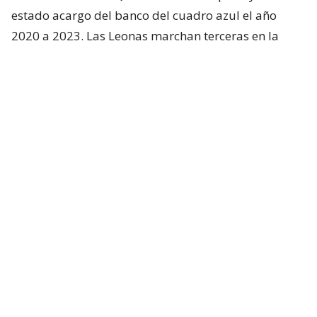
estado acargo del banco del cuadro azul el año
2020 a 2023. Las Leonas marchan terceras en la
tabla, con 42 puntos. Bravo tuvo palabras en la
previa “tengo la experiencia de vivir estos
superclásicos, se el condimento que tiene este tipo
de partidos, lo estamos preparando de la mejor
manera para llevarnos un resultado positivo.”
Sentenció.
Además, el encuentro será transmitido por la señal
abierta de Mega y de manera online por Mega Go.
El regreso de una referente: de
ganar la Libertadores a consagrar la
Copa de la Reina