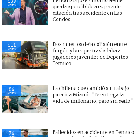
Periodista José Antonio Neme
133
visitas
queda apercibido a espera de
citación tras accidente en Las
Condes
Dos muertos deja colisión entre
111
visitas
furgón y bus que trasladaba a
jugadores juveniles de Deportes
Temuco
La chilena que cambió su trabajo
86
visitas
para ir a Miami: "Te entrega la
vida de millonario, pero sin serlo"
Fallecidos en accidente en Temuco
76
visitas