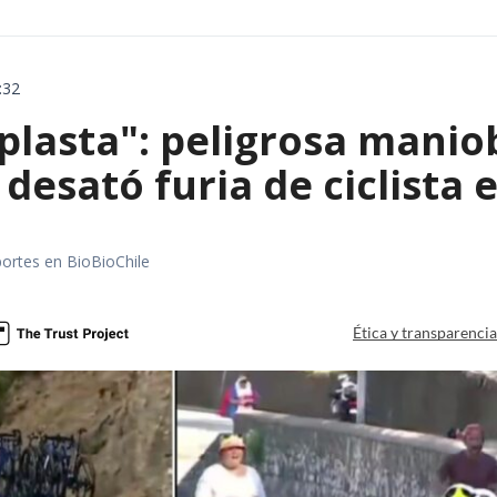
:32
aplasta": peligrosa manio
 desató furia de ciclista
portes en BioBioChile
Ética y transparenci