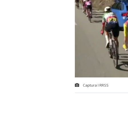
Captura I RRSS
La
seguridad