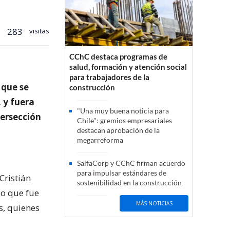
283
visitas
CChC destaca programas de
salud, formación y atención social
para trabajadores de la
 que se
construcción
 y fuera
"Una muy buena noticia para
tersección
Chile": gremios empresariales
destacan aprobación de la
megarreforma
SalfaCorp y CChC firman acuerdo
para impulsar estándares de
Cristián
sostenibilidad en la construcción
lo que fue
MÁS NOTICIAS
s, quienes