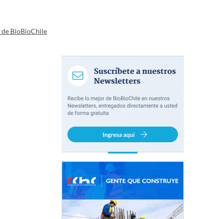
a de BioBioChile