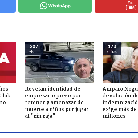
207
173
visitas
visitas
ños
Revelan identidad de
Amparo Nogu
"Club
empresario preso por
devolución d
rno
retener y amenazar de
indemnización
muerte a niños por jugar
exige más de
al "rin raja"
millones