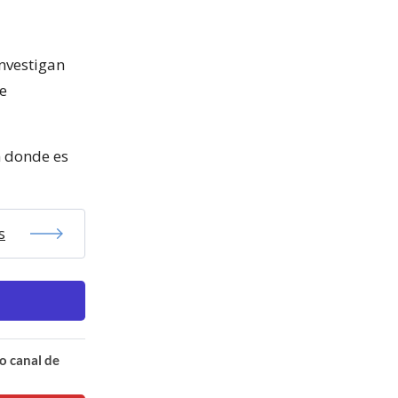
investigan
de
n donde es
s
o canal de