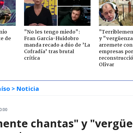
nio
"No les tengo miedo":
"Terriblemen
te de
Fran García-Huidobro
y "vergüenza
manda recado a dúo de ’La
arremete con
Cofradía’ tras brutal
empresas po
crítica
reconstrucció
Olivar
aíso
> Noticia
0:00
mente chantas" y "vergüe