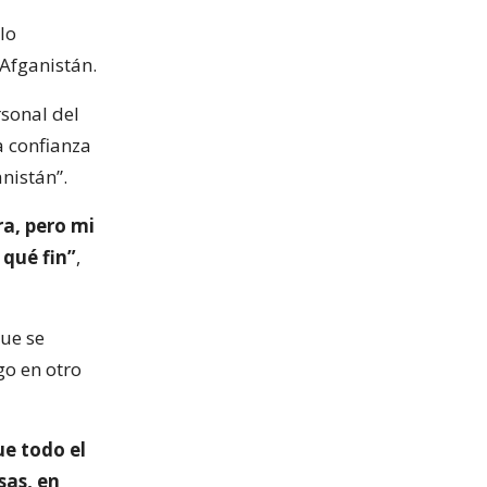
lo
Afganistán.
rsonal del
a confianza
nistán”.
ra, pero mi
 qué fin”
,
que se
go en otro
ue todo el
sas, en