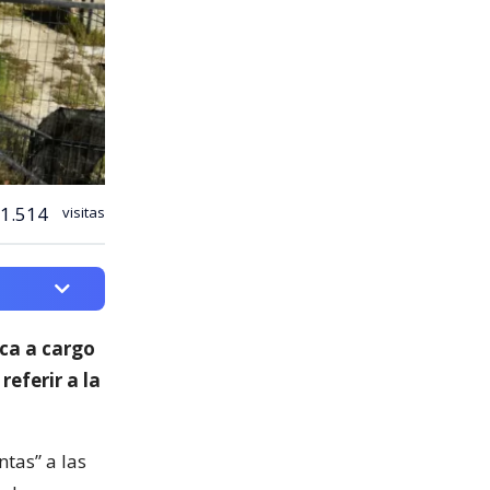
1.514
visitas
ica a cargo
 referir a la
ntas” a las