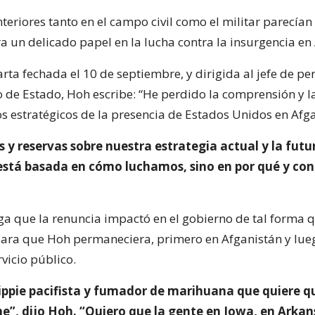
teriores tanto en el campo civil como el militar parecían 
 un delicado papel en la lucha contra la insurgencia en 
rta fechada el 10 de septiembre, y dirigida al jefe de pe
de Estado, Hoh escribe: “He perdido la comprensión y l
os estratégicos de la presencia de Estados Unidos en Afga
y reservas sobre nuestra estrategia actual y la futu
está basada en cómo luchamos, sino en por qué y con
ega que la renuncia impactó en el gobierno de tal forma 
para que Hoh permaneciera, primero en Afganistán y lue
rvicio público.
ippie pacifista y fumador de marihuana que quiere q
”, dijo Hoh. “Quiero que la gente en Iowa, en Arkan