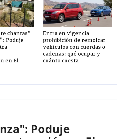
te chantas"
Entra en vigencia
": Poduje
prohibición de remolcar
tra
vehículos con cuerdas o
r
cadenas: qué ocupar y
n en El
cuánto cuesta
nza": Poduje