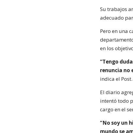
Su trabajos an
adecuado para
Pero en una ca
departamento 
en los objetiv
“Tengo dudas 
renuncia no 
indica el Post.
El diario agr
intentó todo 
cargo en el se
“No soy un h
mundo se ame