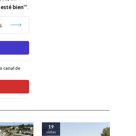
 esté bien’”
.
s
o canal de
19
visitas