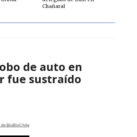
Chañaral
robo de auto en
 fue sustraído
a de BioBioChile