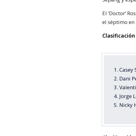
El ‘Doctor’ Ro
el séptimo en 
Clasificació
1. Casey 
2. Dani 
3. Valent
4. Jorge
5. Nicky