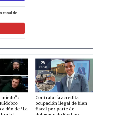
o canal de
98
visitas
o miedo":
Contraloría acredita
Huidobro
ocupación ilegal de bien
 a dúo de ’La
fiscal por parte de
 brutal
delegado de Kast en