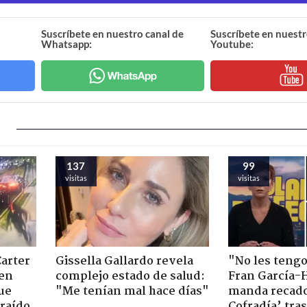
Suscríbete en nuestro canal de
Suscríbete en nuestr
Whatsapp:
Youtube:
137
99
visitas
visitas
Carter
Gissella Gallardo revela
"No les teng
 en
complejo estado de salud:
Fran García-
ue
"Me tenían mal hace días"
manda recado
raído
Cofradía’ tras