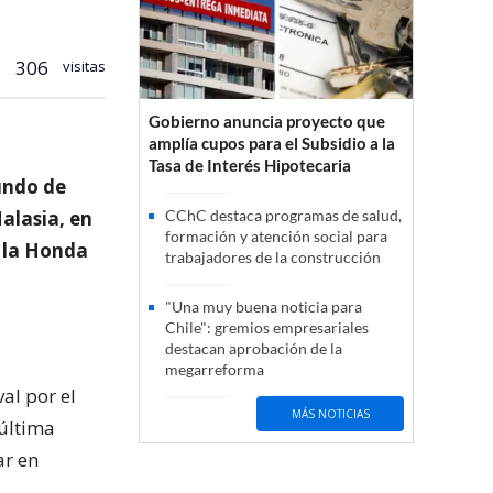
306
visitas
Gobierno anuncia proyecto que
amplía cupos para el Subsidio a la
Tasa de Interés Hipotecaria
undo de
alasia, en
CChC destaca programas de salud,
formación y atención social para
r la Honda
trabajadores de la construcción
"Una muy buena noticia para
Chile": gremios empresariales
destacan aprobación de la
megarreforma
al por el
MÁS NOTICIAS
 última
ar en