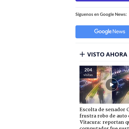
Síguenos en Google News:
VISTO AHORA
204
visitas
Escolta de senador 
frustra robo de auto
Vitacura: reportan q
computador fue sust