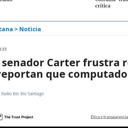
crítica
tana
> Noticia
3:33
 senador Carter frustra 
 reportan que computador
a
al Radio Bío Bío Santiago
a
Ética y transparenci