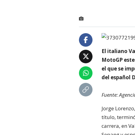
El italiano 
MotoGP este 
el que se imp
del español 
Fuente: Agenc
Jorge Lorenzo
título, termin
carrera, en Va
Sepang y espe