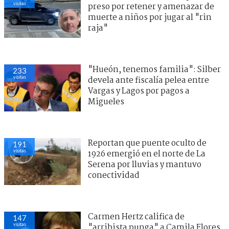
visitas
preso por retener y amenazar de
muerte a niños por jugar al "rin
raja"
"Hueón, tenemos familia": Silber
233
visitas
devela ante fiscalía pelea entre
Vargas y Lagos por pagos a
Migueles
Reportan que puente oculto de
191
visitas
1926 emergió en el norte de La
Serena por lluvias y mantuvo
conectividad
Carmen Hertz califica de
147
visitas
"arribista punga" a Camila Flores