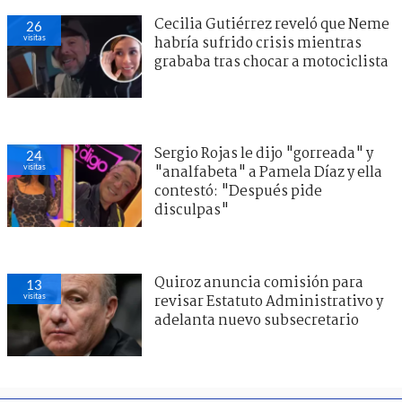
Cecilia Gutiérrez reveló que Neme
26
visitas
habría sufrido crisis mientras
grababa tras chocar a motociclista
Sergio Rojas le dijo "gorreada" y
24
visitas
"analfabeta" a Pamela Díaz y ella
contestó: "Después pide
disculpas"
Quiroz anuncia comisión para
13
visitas
revisar Estatuto Administrativo y
adelanta nuevo subsecretario