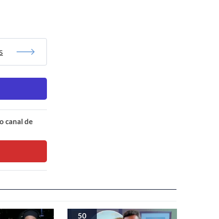
s
o canal de
50