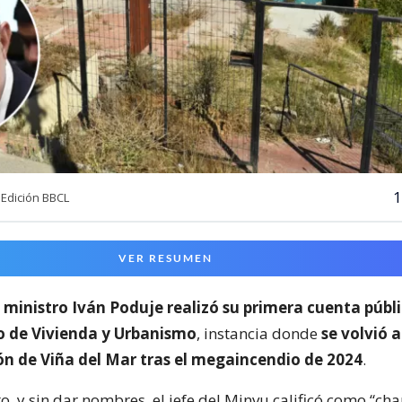
1
Edición BBCL
VER RESUMEN
l
ministro Iván Poduje realizó su primera cuenta públ
io de Vivienda y Urbanismo
, instancia donde
se volvió a
ón de Viña del Mar tras el megaincendio de 2024
.
o, y sin dar nombres, el jefe del Minvu calificó como “cha