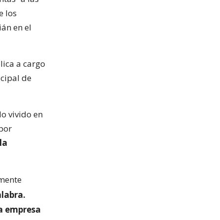
e los
ián en el
lica a cargo
icipal de
lo vivido en
por
la
emente
alabra.
a empresa