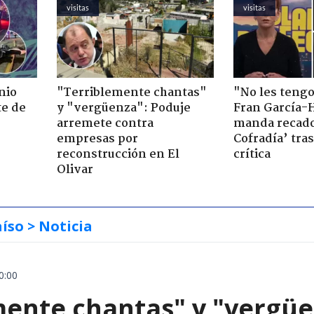
visitas
visitas
nio
"Terriblemente chantas"
"No les teng
te de
y "vergüenza": Poduje
Fran García-
arremete contra
manda recado
empresas por
Cofradía’ tras
reconstrucción en El
crítica
Olivar
aíso
> Noticia
0:00
mente chantas" y "vergüe