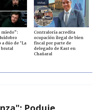
visitas
o miedo":
Contraloría acredita
Huidobro
ocupación ilegal de bien
 a dúo de ’La
fiscal por parte de
 brutal
delegado de Kast en
Chañaral
nza": Poduje