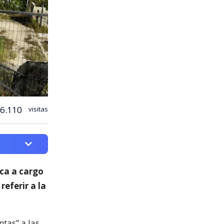
6.110
visitas
ica a cargo
 referir a la
ntas” a las