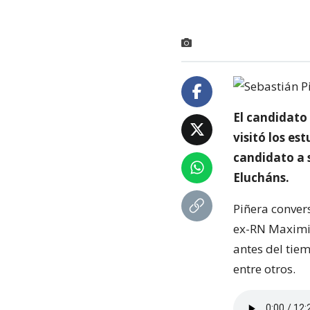
El candidato 
visitó los es
candidato a 
Elucháns.
Piñera conver
ex-RN Maximia
antes del tie
entre otros.