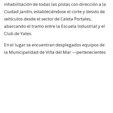
inhabilitación de todas las pistas con dirección a la
Ciudad Jardín, estableciéndose el corte y desvío de
vehículos desde el sector de Caleta Portales,
abarcando el tramo entre la Escuela Industrial y el
Club de Yates.
En el lugar se encuentran desplegados equipos de
la Municipalidad de Viña del Mar —pertenecientes
a Seguridad Pública, Gestión del Riesgo de
Desastres y Operaciones—, quienes trabajan en el
despeje y aseguramiento de la vía con apoyo de
cuatro camiones tolva, un cargador frontal y una
retroexcavadora.
Lee también...
"Terriblemente chantas" y
"vergüenza": Poduje arremete