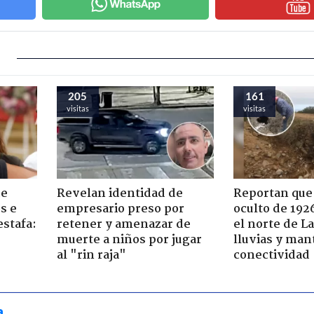
205
161
visitas
visitas
de
Revelan identidad de
Reportan que
s e
empresario preso por
oculto de 192
estafa:
retener y amenazar de
el norte de L
muerte a niños por jugar
lluvias y man
al "rin raja"
conectividad
a