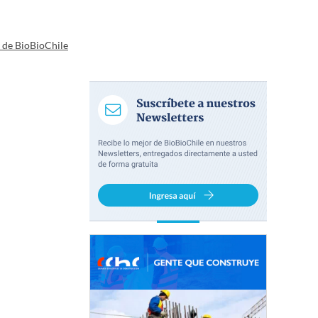
a de BioBioChile