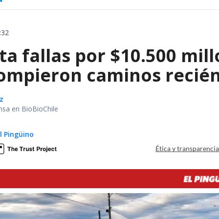
:32
a fallas por $10.500 mil
rompieron caminos recié
z
nsa en BioBioChile
El Pingüino
Ética y transparenci