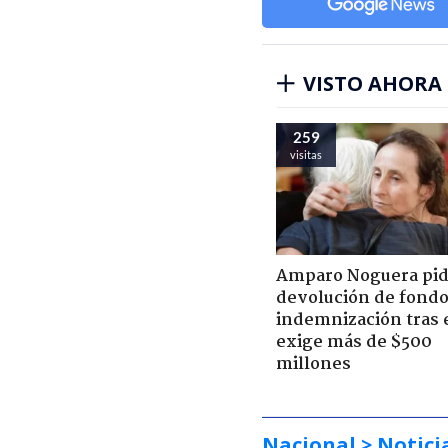
VISTO AHORA
259
visitas
Amparo Noguera pi
devolución de fondo
indemnización tras 
exige más de $500
millones
Nacional
> Notici