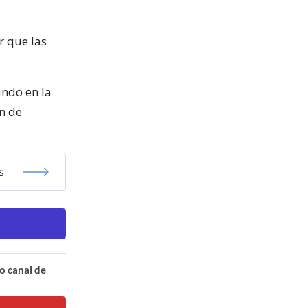
r que las
ando en la
n de
s
o canal de