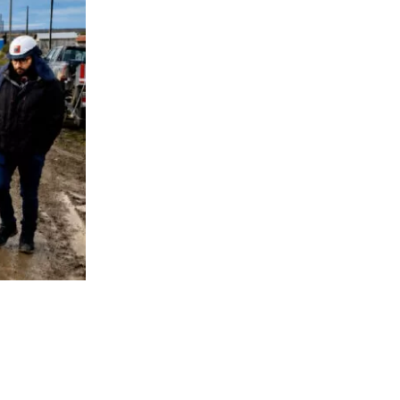
508
visitas