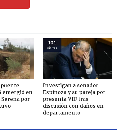
101
visitas
 puente
Investigan a senador
6 emergió en
Espinoza y su pareja por
a Serena por
presunta VIF tras
tuvo
discusión con daños en
departamento