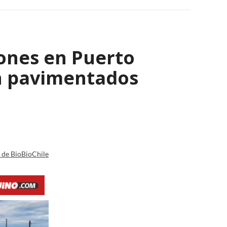
lones en Puerto
n pavimentados
a de BioBioChile