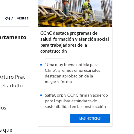
392
visitas
CChC destaca programas de
partamento
salud, formación y atención social
para trabajadores de la
construcción
"Una muy buena noticia para
Chile": gremios empresariales
Arturo Prat
destacan aprobación de la
megarreforma
 el adulto
SalfaCorp y CChC firman acuerdo
para impulsar estándares de
sostenibilidad en la construcción
los
MÁS NOTICIAS
s que