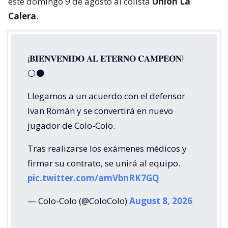
este domingo 9 de agosto al colista
Unión La
Calera
.
¡𝐁𝐈𝐄𝐍𝐕𝐄𝐍𝐈𝐃𝐎 𝐀𝐋 𝐄𝐓𝐄𝐑𝐍𝐎 𝐂𝐀𝐌𝐏𝐄𝐎́𝐍!
⚪⚫
Llegamos a un acuerdo con el defensor
Ivan Román y se convertirá en nuevo
jugador de Colo-Colo.
Tras realizarse los exámenes médicos y
firmar su contrato, se unirá al equipo.
pic.twitter.com/amVbnRK7GQ
— Colo-Colo (@ColoColo)
August 8, 2026