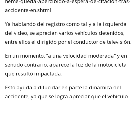
neme-queda-apercibido-a-espera-de-citacion-tras-
accidente-en.shtml
Ya hablando del registro como tal y a la izquierda
del video, se aprecian varios vehículos detenidos,
entre ellos el dirigido por el conductor de televisión.
En un momento, “a una velocidad moderada” y en
sentido contrario, aparece la luz de la motocicleta
que resultó impactada.
Esto ayuda a dilucidar en parte la dinámica del
accidente, ya que se logra apreciar que el vehículo
rojo en el que se desplazaba el conductor de Mucho
Gusto estaba detenido, pero lo que falta por
dilucidar es si Neme habría puesto en marcha su
vehículo con luz roja.