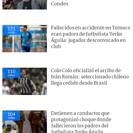
Condes
Fallecidos en accidente en Temuco
171
visitas
eran padres de futbolista Yerko
Águila: jugador desconvocado en
club
Colo Colo oficializó el arribo de
110
visitas
Iván Román: seleccionado chileno
llega cedido desde Brasil
Detienen a conductor que
104
visitas
protagonizó choque donde
fallecieron los padres del
futbolista Yerko Águila