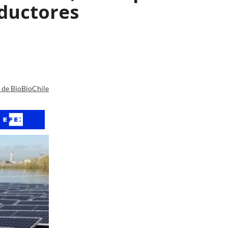
nductores
a de BioBioChile