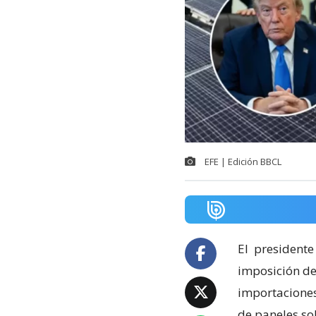
EFE | Edición BBCL
El
presidente
imposición de
importaciones 
de paneles so