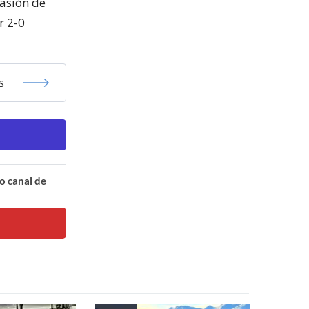
casión de
r 2-0
s
o canal de