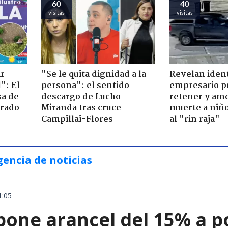
60
40
visitas
visitas
ir
"Se le quita dignidad a la
Revelan iden
": El
persona": el sentido
empresario p
sa de
descargo de Lucho
retener y am
trado
Miranda tras cruce
muerte a niño
Campillai-Flores
al "rin raja"
gencia de noticias
1:05
ne arancel del 15% a pol