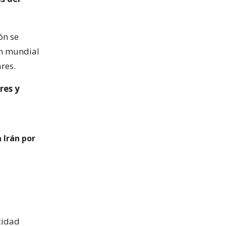
ón se
ón mundial
res.
res y
 Irán por
e
cidad