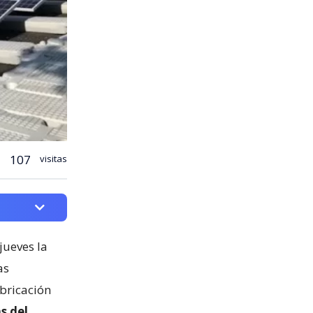
107
visitas
jueves la
as
abricación
s del