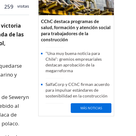
259
visitas
CChC destaca programas de
 victoria
salud, formación y atención social
para trabajadores de la
ada de las
construcción
ol,
"Una muy buena noticia para
Chile": gremios empresariales
 quedarse
destacan aprobación de la
megarreforma
arino y
SalfaCorp y CChC firman acuerdo
para impulsar estándares de
sostenibilidad en la construcción
a de Seweryn
ebido al
MÁS NOTICIAS
laca de
l polaco.