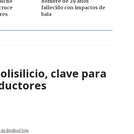
Lucho
hombre de 29 años
cruce
fallecido con impactos de
res
bala
isilicio, clave para
nductores
a de BioBioChile