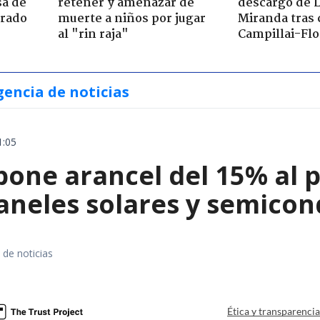
sa de
retener y amenazar de
descargo de 
trado
muerte a niños por jugar
Miranda tras 
al "rin raja"
Campillai-Flo
gencia de noticias
1:05
ne arancel del 15% al pol
paneles solares y semico
 de noticias
a
Ética y transparenci