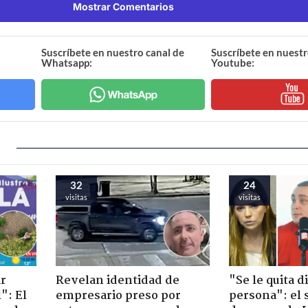
Mostrar Comentarios
Suscríbete en nuestro canal de
Suscríbete en nuestr
Whatsapp:
Youtube:
32
24
visitas
visitas
ir
Revelan identidad de
"Se le quita d
": El
empresario preso por
persona": el 