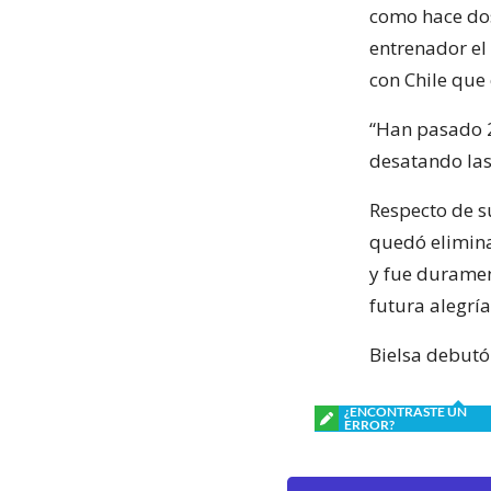
como hace dos
entrenador el
con Chile que 
“Han pasado 2
desatando las
Respecto de s
quedó elimina
y fue duramen
futura alegrí
Bielsa debutó
¿ENCONTRASTE UN
ERROR?