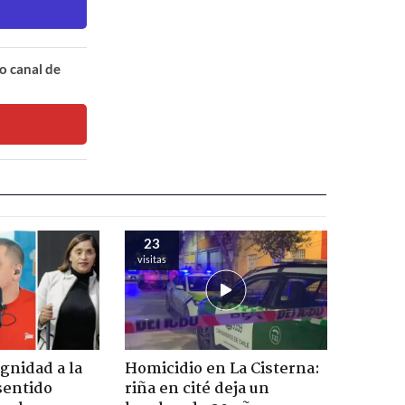
o canal de
23
visitas
ignidad a la
Homicidio en La Cisterna:
sentido
riña en cité deja un