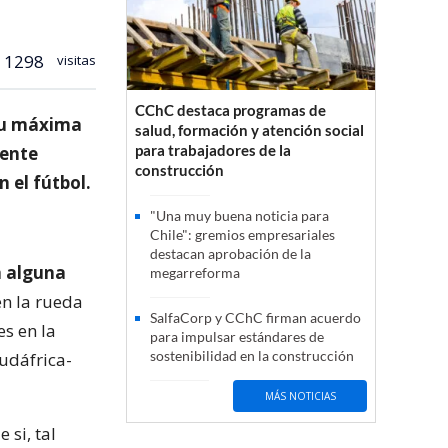
1298
visitas
CChC destaca programas de
 su máxima
salud, formación y atención social
para trabajadores de la
mente
construcción
n el fútbol.
"Una muy buena noticia para
Chile": gremios empresariales
destacan aprobación de la
a alguna
megarreforma
en la rueda
SalfaCorp y CChC firman acuerdo
es en la
para impulsar estándares de
sostenibilidad en la construcción
udáfrica-
MÁS NOTICIAS
 si, tal