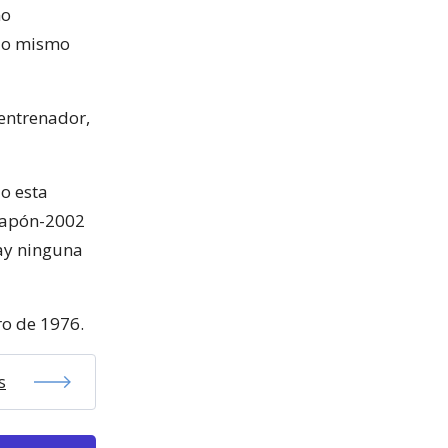
mo
 lo mismo
entrenador,
o esta
 Japón-2002
hay ninguna
ro de 1976.
s