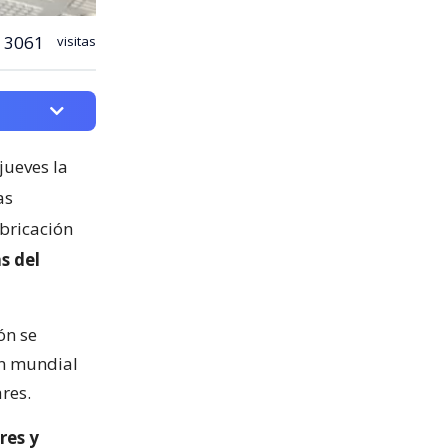
3061
visitas
jueves la
as
abricación
s del
ón se
ón mundial
res.
res y