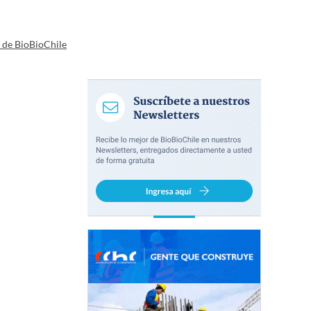
a de BioBioChile