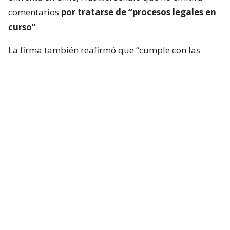
comentarios
por tratarse de “procesos legales en
curso”
.
La firma también reafirmó que “cumple con las
leyes y regulaciones chilenas, respeta la ética
empresarial y trabaja de acuerdo con los
estándares y requisitos locales”.
Lee también...
Por deuda de $38 millones: un
servicio técnico pide la liquidación
de la filial de Huawei en Chile
El caso