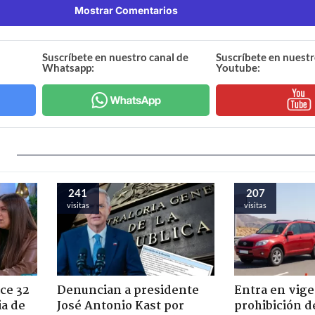
Mostrar Comentarios
Suscríbete en nuestro canal de
Suscríbete en nuestr
Whatsapp:
Youtube:
241
207
visitas
visitas
ce 32
Denuncian a presidente
Entra en vige
ia de
José Antonio Kast por
prohibición d