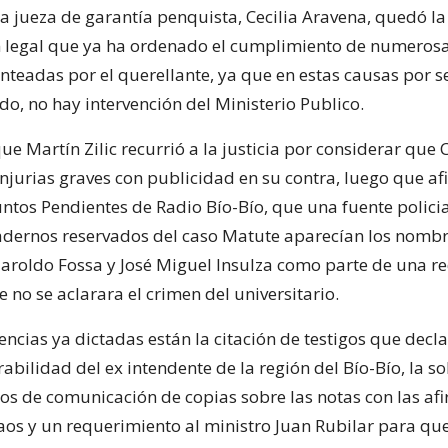
a jueza de garantía penquista, Cecilia Aravena, quedó la
n legal que ya ha ordenado el cumplimiento de numerosa
nteadas por el querellante, ya que en estas causas por s
do, no hay intervención del Ministerio Publico.
 Martín Zilic recurrió a la justicia por considerar que C
njurias graves con publicidad en su contra, luego que af
tos Pendientes de Radio Bío-Bío, que una fuente policia
adernos reservados del caso Matute aparecían los nomb
 Haroldo Fossa y José Miguel Insulza como parte de una r
 no se aclarara el crimen del universitario.
gencias ya dictadas están la citación de testigos que decl
abilidad del ex intendente de la región del Bío-Bío, la so
os de comunicación de copias sobre las notas con las af
raos y un requerimiento al ministro Juan Rubilar para qu