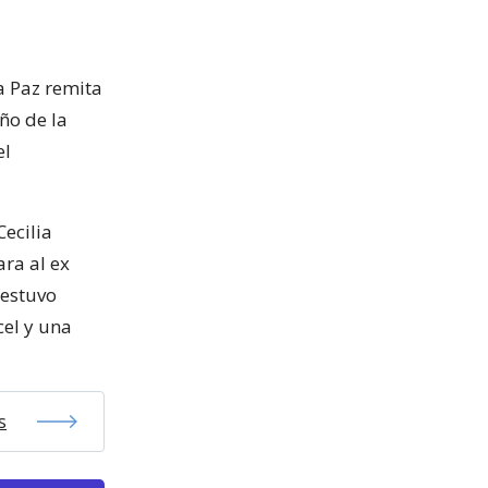
a Paz remita
ño de la
el
Cecilia
ara al ex
 estuvo
cel y una
s