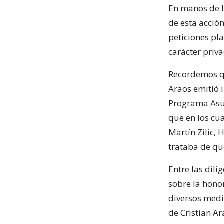
En manos de l
de esta acció
peticiones pla
carácter priva
Recordemos que
Araos emitió i
Programa Asun
que en los cu
Martín Zilic,
trataba de que
Entre las dili
sobre la honor
diversos medi
de Cristian A