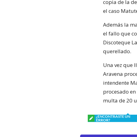
copia de la de
el caso Matut
Además la mag
el fallo que c
Discoteque La
querellado.
Una vez que l
Aravena proced
intendente Ma
procesado en e
multa de 20 u
¿ENCONTRASTE UN
ERROR?