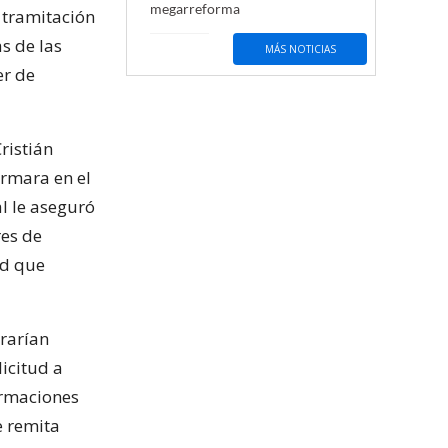
megarreforma
 tramitación
s de las
MÁS NOTICIAS
er de
ristián
irmara en el
l le aseguró
res de
ed que
ararían
licitud a
irmaciones
e remita