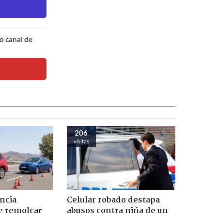
o canal de
206
visitas
ncia
Celular robado destapa
e remolcar
abusos contra niña de un