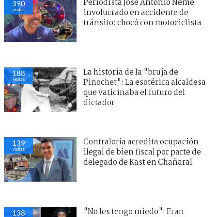
Periodista José Antonio Neme
390
visitas
involucrado en accidente de
tránsito: chocó con motociclista
La historia de la "bruja de
188
visitas
Pinochet": La esotérica alcaldesa
que vaticinaba el futuro del
dictador
Contraloría acredita ocupación
139
visitas
ilegal de bien fiscal por parte de
delegado de Kast en Chañaral
"No les tengo miedo": Fran
138