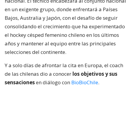
nacional. El técnico encabezará al conjunto nacional
en un exigente grupo, donde enfrentará a Países
Bajos, Australia y Japón, con el desafío de seguir
consolidando el crecimiento que ha experimentado
el hockey césped femenino chileno en los últimos
años y mantener al equipo entre las principales
selecciones del continente.
Y a solo días de afrontar la cita en Europa, el coach
de las chilenas dio a conocer
los objetivos y sus
sensaciones
en diálogo con
BioBioChile
.
Lee también...
Las Diablas piensan en grande a
días de su 2do Mundial: "Mejorar lo
del 2022 y aspirar a lo más alto"