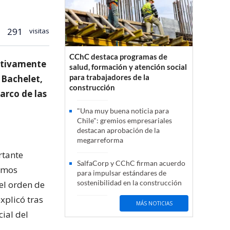
291
visitas
CChC destaca programas de
sitivamente
salud, formación y atención social
para trabajadores de la
 Bachelet,
construcción
arco de las
"Una muy buena noticia para
Chile": gremios empresariales
destacan aprobación de la
megarreforma
rtante
SalfaCorp y CChC firman acuerdo
hemos
para impulsar estándares de
sostenibilidad en la construcción
el orden de
xplicó tras
MÁS NOTICIAS
ial del