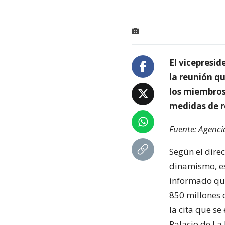
El vicepresid
la reunión q
los miembros 
medidas de r
Fuente: Agenci
Según el direc
dinamismo, es
informado que
850 millones 
la cita que s
Palacio de La