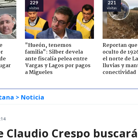
229
221
visitas
visitas
e
"Hueón, tenemos
Reportan que
or
familia": Silber devela
oculto de 192
 de
ante fiscalía pelea entre
el norte de L
jugar
Vargas y Lagos por pagos
lluvias y man
a Migueles
conectividad
tana
> Noticia
:14
e Claudio Crespo buscará