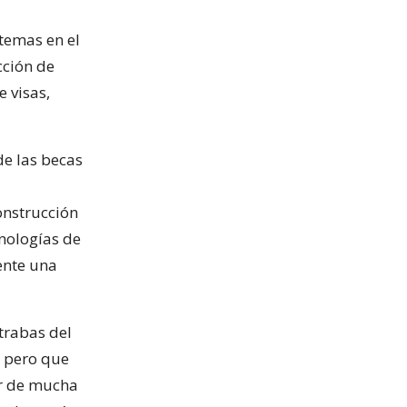
temas en el
cción de
 visas,
de las becas
onstrucción
nologías de
ente una
 trabas del
s pero que
or de mucha