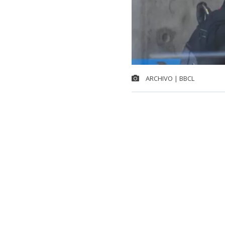
ARCHIVO | BBCL
El exteniente
el estallido s
reincorporació
Junto a su ab
especializado
la institució