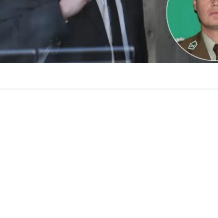
VER RESUMEN
 coronel de Carabineros Claudio Crespo, quien fue dado d
ocial, anunció esta semana que iniciará gestiones para sol
n al servicio activo de la institución policial.
ogado, Mauricio Bascur —exfuncionario de Carabineros
 en derecho administrativo—, Crespo solicitará al general
n, Marcelo Araya, que
se reabra el sumario administrati