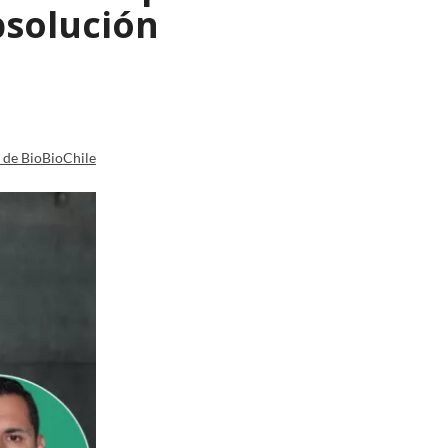
bsolución
a de BioBioChile