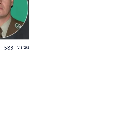
583
visitas
e baja tras
icitar su
 director de
vo que en