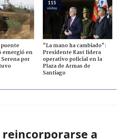
115
visitas
 puente
"La mano ha cambiado":
6 emergió en
Presidente Kast lidera
a Serena por
operativo policial en la
tuvo
Plaza de Armas de
Santiago
 reincorporarse a