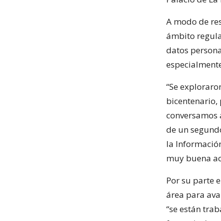
A modo de res
ámbito regula
datos personal
especialmente
“Se exploraron
bicentenario,
conversamos a
de un segundo
la Informació
muy buena acog
Por su parte e
área para ava
“se están tra