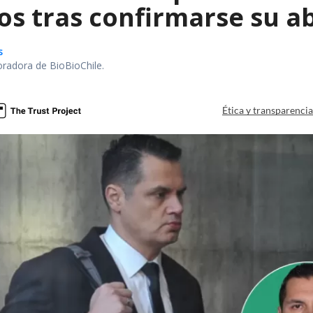
os tras confirmarse su a
s
oradora de BioBioChile.
Ética y transparenci