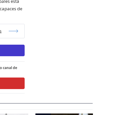
bales está
 capaces de
s
o canal de