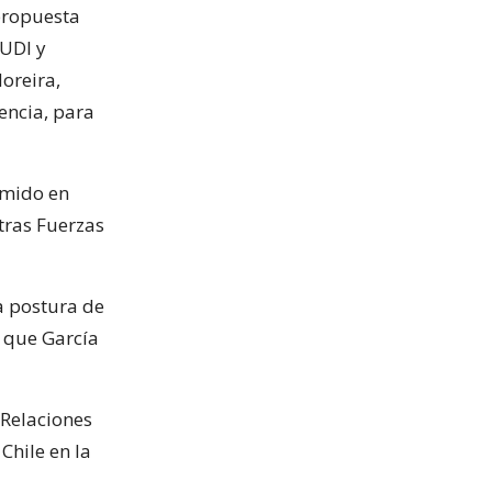
 propuesta
 UDI y
oreira,
encia, para
umido en
tras Fuerzas
a postura de
r que García
 Relaciones
Chile en la