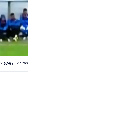
2.896
visitas
 fútbol
del Parque
s 23