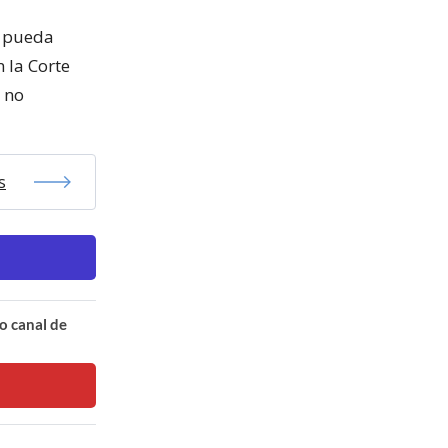
a pueda
n la Corte
 no
s
o canal de