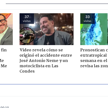
37
33
visitas
visitas
 fin
Video revela cómo se
Pronostican c
originó el accidente entre
extratropical
Me
José Antonio Neme y un
semana en el 
. Me
motociclista en Las
revisa las zo
Condes
 00:10