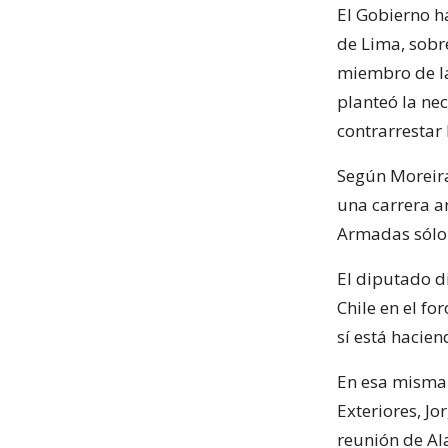
El Gobierno ha
de Lima, sobre
miembro de la
planteó la ne
contrarrestar 
Según Moreira
una carrera a
Armadas sólo 
El diputado d
Chile en el fo
sí está hacien
En esa misma 
Exteriores, Jo
reunión de Al