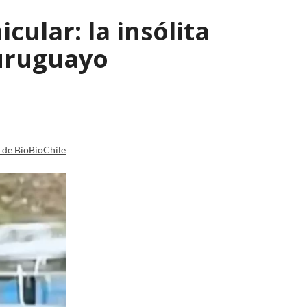
ular: la insólita
 uruguayo
a de BioBioChile