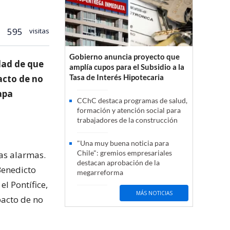
595
visitas
Gobierno anuncia proyecto que
dad de que
amplía cupos para el Subsidio a la
Tasa de Interés Hipotecaria
pacto de no
apa
CChC destaca programas de salud,
formación y atención social para
trabajadores de la construcción
"Una muy buena noticia para
Chile": gremios empresariales
las alarmas.
destacan aprobación de la
Benedicto
megarreforma
l Pontífice,
MÁS NOTICIAS
pacto de no