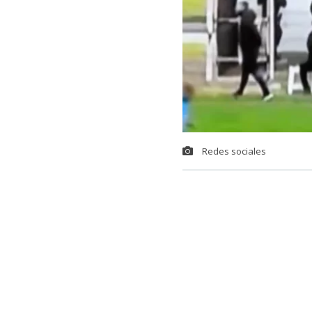
Redes sociales
Una insólita s
uruguayo,
la
ANCAP, en Mo
Resulta que s