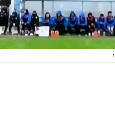
1
VER RESUMEN
ituación se vivió este sábado en la
Segunda División del
 cual generó un accidente automovilístico a las afueras 
ntevideo.
e enfrentaban
Uruguay Montevideo vs Paysandú
y a lo