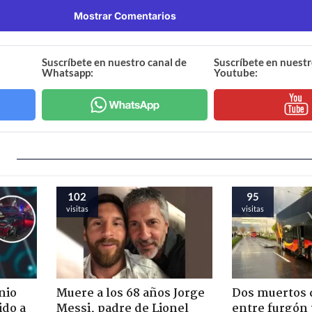
Mostrar Comentarios
Suscríbete en nuestro canal de
Suscríbete en nuestr
Whatsapp:
Youtube:
102
95
visitas
visitas
nio
Muere a los 68 años Jorge
Dos muertos d
ido a
Messi, padre de Lionel
entre furgón 