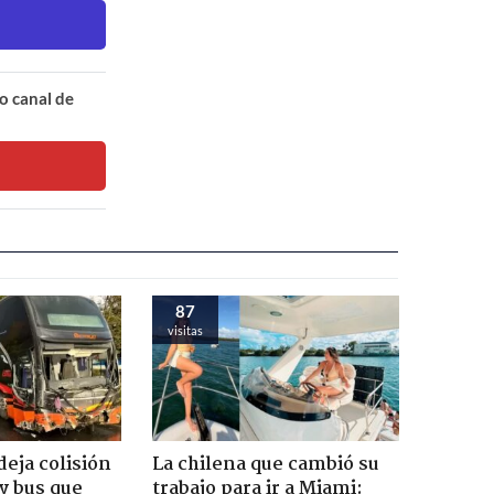
o canal de
87
visitas
eja colisión
La chilena que cambió su
y bus que
trabajo para ir a Miami: