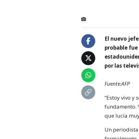
El nuevo jef
probable fue
estadouniden
por las telev
Fuente:AFP
“Estoy vivo y
fundamento. Y
que lucía muy
Un periodista 
formalmente.