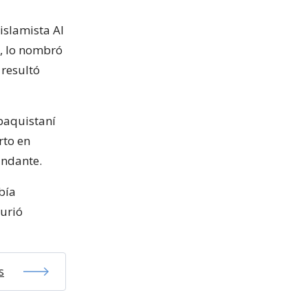
islamista Al
n, lo nombró
 resultó
paquistaní
rto en
andante.
bía
urió
s