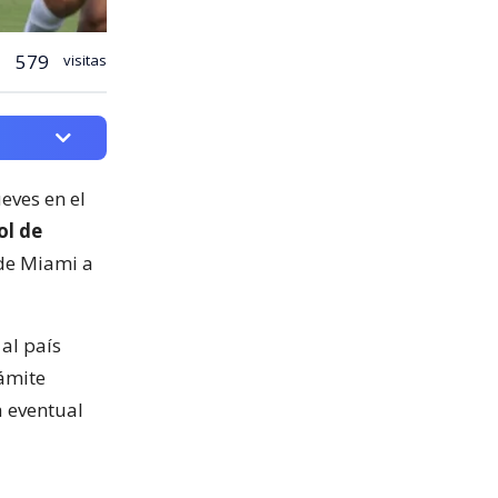
579
visitas
ueves en el
ol de
 de Miami a
al país
ámite
a eventual