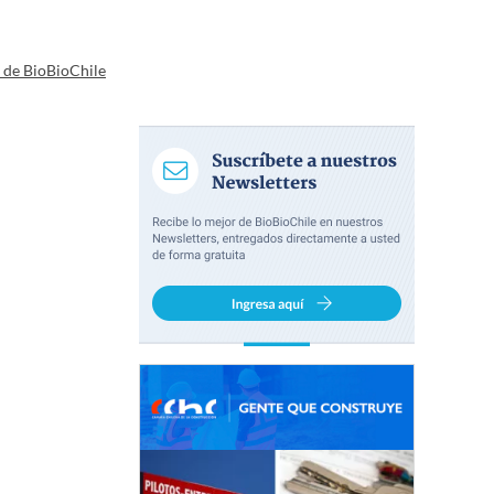
a de BioBioChile