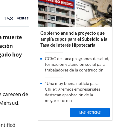
158
visitas
Gobierno anuncia proyecto que
ya muerte
amplía cupos para el Subsidio a la
Tasa de Interés Hipotecaria
ación
lgado hoy
CChC destaca programas de salud,
formación y atención social para
trabajadores de la construcción
"Una muy buena noticia para
Chile": gremios empresariales
e carecen de
destacan aprobación de la
megarreforma
 Mehsud,
MÁS NOTICIAS
ntificó