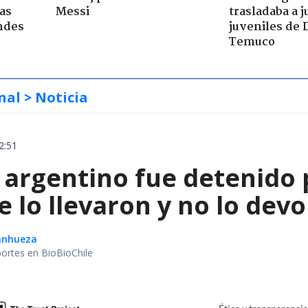
ras
Messi
trasladaba a 
ndes
juveniles de 
Temuco
nal
> Noticia
2:51
 argentino fue detenido 
e lo llevaron y no lo dev
Sanhueza
portes en BioBioChile