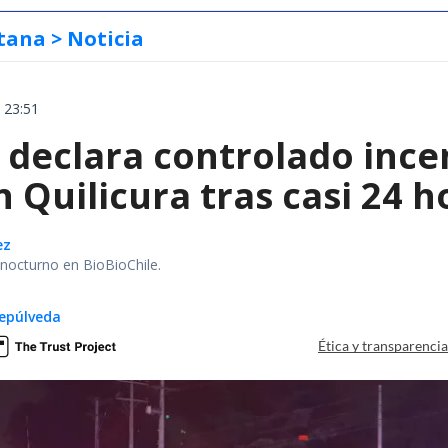
tana
> Noticia
 23:51
declara controlado ince
 Quilicura tras casi 24 
ez
r nocturno en BioBioChile.
epúlveda
Ética y transparenci