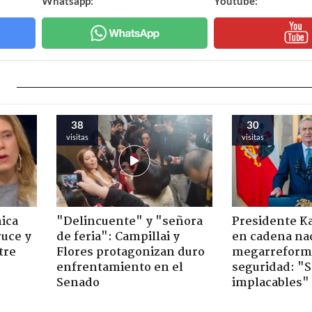
Whatsapp:
Youtube:
38
30
visitas
visitas
ica
"Delincuente" y "señora
Presidente K
ruce y
de feria": Campillai y
en cadena nac
tre
Flores protagonizan duro
megarreform
enfrentamiento en el
seguridad: "
Senado
implacables"