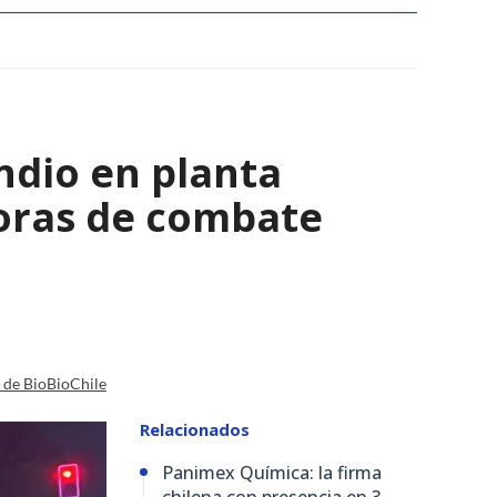
ndio en planta
horas de combate
a de BioBioChile
Relacionados
Panimex Química: la firma
chilena con presencia en 3