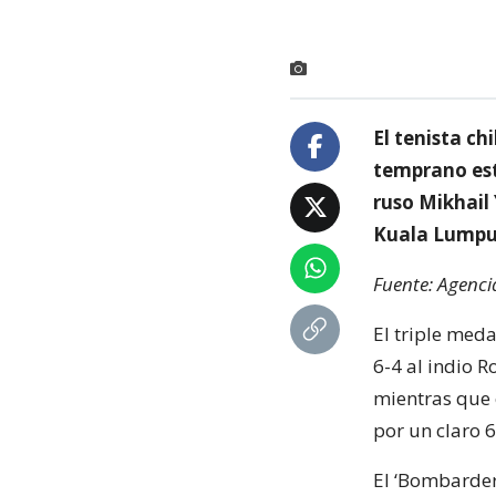
El tenista c
temprano este
ruso Mikhail 
Kuala Lumpur
Fuente: Agenci
El triple meda
6-4 al indio 
mientras que 
por un claro 
El ‘Bombarder