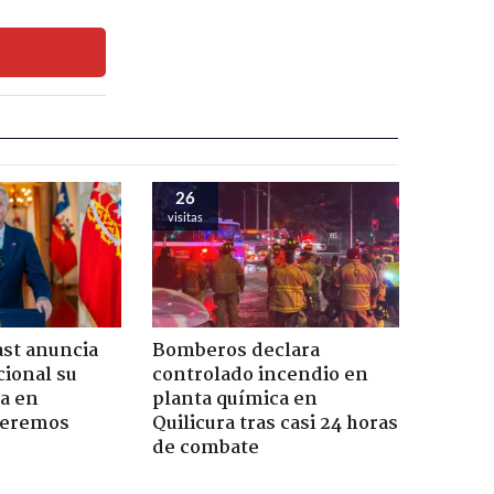
26
visitas
ast anuncia
Bomberos declara
ional su
controlado incendio en
a en
planta química en
Seremos
Quilicura tras casi 24 horas
de combate