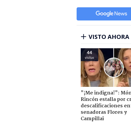
VISTO AHORA
44
visitas
"¡Me indigna!": Món
Rincón estalla por c
descalificaciones en
senadoras Flores y
Campillai