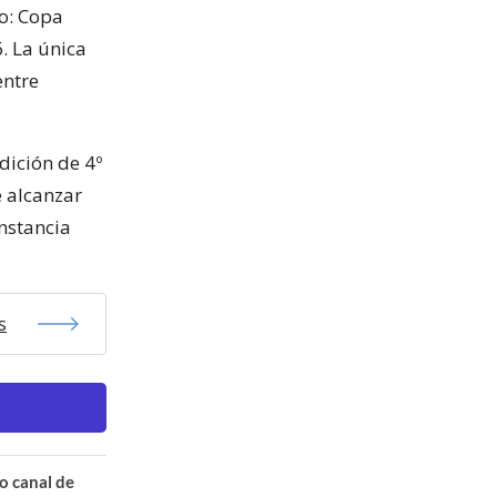
o: Copa
. La única
entre
dición de 4º
e alcanzar
instancia
s
o canal de