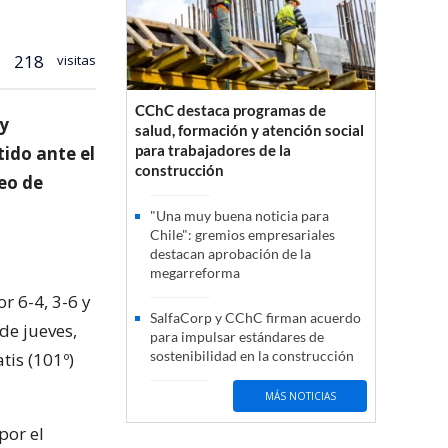
218
visitas
CChC destaca programas de
uy
salud, formación y atención social
para trabajadores de la
tido ante el
construcción
neo de
"Una muy buena noticia para
Chile": gremios empresariales
destacan aprobación de la
megarreforma
r 6-4, 3-6 y
SalfaCorp y CChC firman acuerdo
de jueves,
para impulsar estándares de
sostenibilidad en la construcción
tis (101º)
MÁS NOTICIAS
por el