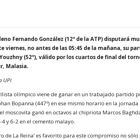
hileno Fernando González (12º de la ATP) disputará m
 viernes, no antes de las 05:45 de la mañana, su par
Youzhny (52º), válido por los cuartos de final del tor
, Malasia.
a UPI
llista olímpico viene de ganar en un trabajado partido po
Rohan Bopanna (447º) en ese mismo horario en la jornada 
el moscovita ganó en octavos al chipriota Marcos Baghda
6-4 y 6-2 en el cemento malayo.
o de La Reina’ es favorito para este compromiso no sólo 