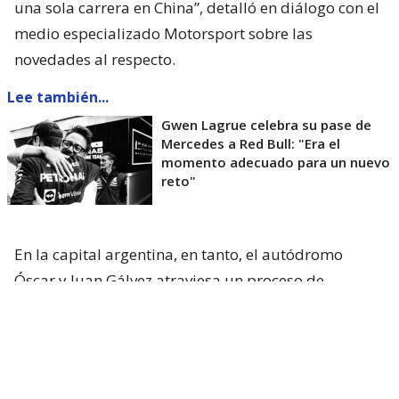
una sola carrera en China”, detalló en diálogo con el
medio especializado Motorsport sobre las
novedades al respecto.
Lee también...
Gwen Lagrue celebra su pase de
Mercedes a Red Bull: "Era el
momento adecuado para un nuevo
reto"
En la capital argentina, en tanto, el autódromo
Óscar y Juan Gálvez atraviesa un proceso de
renovación para recibir
la fecha ya confirmada del
MotoGP en 2027
y a la vez, sueña con recibir otra
vez al Gran Circo en 2028.