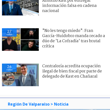
Antonio Kast por entregar
información falsa en cadena
nacional
"No les tengo miedo": Fran
27
visitas
García-Huidobro manda recado a
dúo de ’La Cofradía’ tras brutal
crítica
Contraloría acredita ocupación
26
visitas
ilegal de bien fiscal por parte de
delegado de Kast en Chañaral
Región De Valparaíso
> Noticia