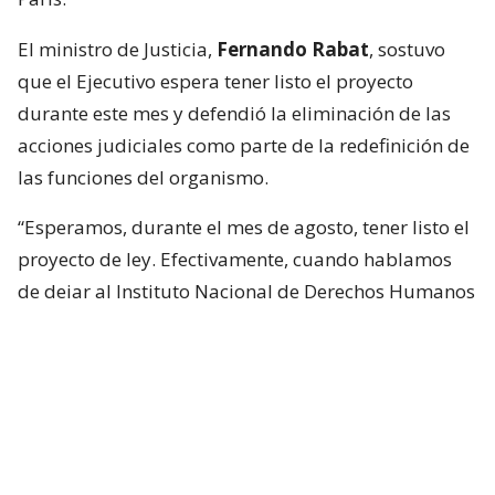
El ministro de Justicia,
Fernando Rabat
, sostuvo
que el Ejecutivo espera tener listo el proyecto
durante este mes y defendió la eliminación de las
acciones judiciales como parte de la redefinición de
las funciones del organismo.
“Esperamos, durante el mes de agosto, tener listo el
proyecto de ley. Efectivamente, cuando hablamos
de dejar al Instituto Nacional de Derechos Humanos
como un órgano consultivo,
es eliminar su facultad
de interponer querellas criminales
”, afirmó.
Según explicó el secretario de Estado, esta
atribución no estaría contemplada entre las
funciones propias de los organismos de derechos