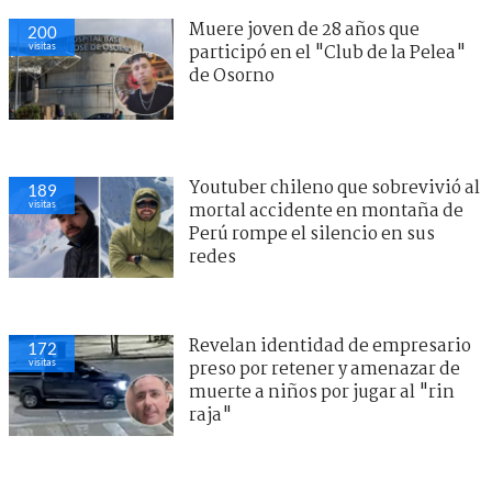
Muere joven de 28 años que
200
visitas
participó en el "Club de la Pelea"
de Osorno
Youtuber chileno que sobrevivió al
189
visitas
mortal accidente en montaña de
Perú rompe el silencio en sus
redes
Revelan identidad de empresario
172
visitas
preso por retener y amenazar de
muerte a niños por jugar al "rin
raja"