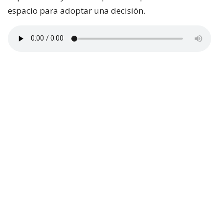
espacio para adoptar una decisión.
Las declaraciones encontraron una rápida
respuesta en el Partido Republicano. La
diputada
Javiera Rodríguez
aseguró que su colectividad
comparte el compromiso de concretar los indultos,
pero tomó distancia del tono utilizado por Schalper.
La parlamentaria afirmó que el debate debe darse
con respeto y recalcó que el objetivo común sigue
siendo otorgar el beneficio a los exfuncionarios
condenados por causas vinculadas al estallido
social.