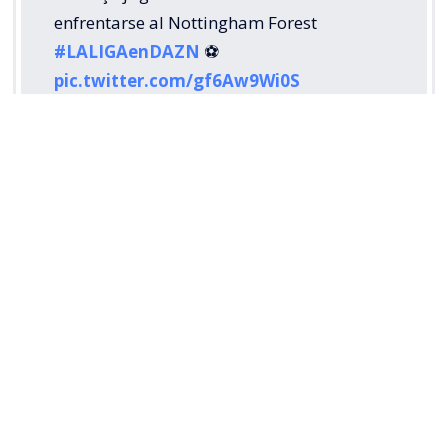
enfrentarse al Nottingham Forest
#LALIGAenDAZN
⚽️
pic.twitter.com/gf6Aw9Wi0S
— DAZN Fútbol (@DAZNFutbol)
August 8,
2026
Un ‘gigante’ descarta a Alexis
Sánchez
Mientras tanto, el futbolista nacional sigue sin club
y, a sus 35 años, los plazos están expirando en pleno
mercado de pases.
Tras no continuar en el Sevilla desde el mes pasado,