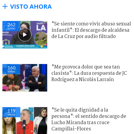
VISTO AHORA
"Se siente como vivir abuso sexual
262
visitas
infantil": El descargo de alcaldesa
de La Cruz por audio filtrado
"Me provoca dolor que sea tan
160
visitas
clasista": La dura respuesta de JC
Rodríguez a Nicolás Larraín
"Se le quita dignidad a la
119
visitas
persona": el sentido descargo de
Lucho Miranda tras cruce
Campillai-Flores