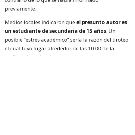
previamente.
Medios locales indicaron que
el presunto autor es
un estudiante de secundaria de 15 años
. Un
posible “estrés académico” sería la razón del tiroteo,
el cual tuvo lugar alrededor de las 10:00 de la
mañana, hora local.
Las autoridades indicaron que el sospechoso se
encontraba dentro de la sala de computadores del
colegio, identificado por medios locales como la
Escuela Debsirin Nonthaburi,
situada unos 15
kilómetros al noroeste de la capital tailandesa.
Se trata de
un prestigioso centro educativo
para
alumnos de entre 12 y 18 años que pertenece a una