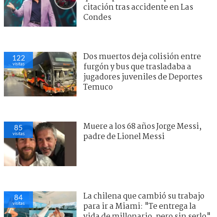
citación tras accidente en Las
Condes
Dos muertos deja colisión entre
122
visitas
furgón y bus que trasladaba a
jugadores juveniles de Deportes
Temuco
Muere a los 68 años Jorge Messi,
85
visitas
padre de Lionel Messi
La chilena que cambió su trabajo
84
visitas
para ir a Miami: "Te entrega la
vida de millonario, pero sin serlo"