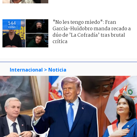
"No les tengo miedo": Fran
144
visitas
García-Huidobro manda recado a
dúo de ’La Cofradía’ tras brutal
crítica
Internacional
> Noticia