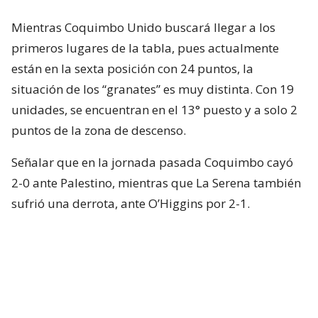
Mientras Coquimbo Unido buscará llegar a los
primeros lugares de la tabla, pues actualmente
están en la sexta posición con 24 puntos, la
situación de los “granates” es muy distinta. Con 19
unidades, se encuentran en el 13° puesto y a solo 2
puntos de la zona de descenso.
Señalar que en la jornada pasada Coquimbo cayó
2-0 ante Palestino, mientras que La Serena también
sufrió una derrota, ante O’Higgins por 2-1.
⚽🇨🇱🤩 ¡SIGUE LA ACCIÓN!
Con ustedes, la cartelera Matchday de los
partidos que se tomarán la Fecha 18 de