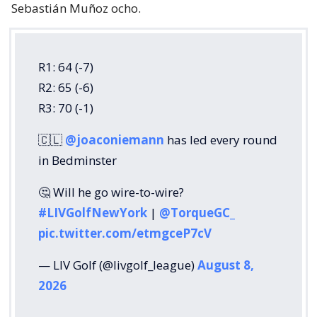
Sebastián Muñoz ocho.
R1: 64 (-7)
R2: 65 (-6)
R3: 70 (-1)
🇨🇱
@joaconiemann
has led every round
in Bedminster
🤔 Will he go wire-to-wire?
#LIVGolfNewYork
|
@TorqueGC_
pic.twitter.com/etmgceP7cV
— LIV Golf (@livgolf_league)
August 8,
2026