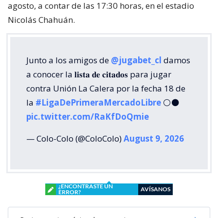
agosto, a contar de las 17:30 horas, en el estadio
Nicolás Chahuán.
Junto a los amigos de
@jugabet_cl
damos
a conocer la 𝐥𝐢𝐬𝐭𝐚 𝐝𝐞 𝐜𝐢𝐭𝐚𝐝𝐨𝐬 para jugar
contra Unión La Calera por la fecha 18 de
la
#LigaDePrimeraMercadoLibre
⚪⚫
pic.twitter.com/RaKfDoQmie
— Colo-Colo (@ColoColo)
August 9, 2026
¿ENCONTRASTE UN
AVÍSANOS
ERROR?