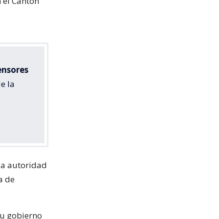
n el Cantón
ensores
e la
 la autoridad
a de
su gobierno