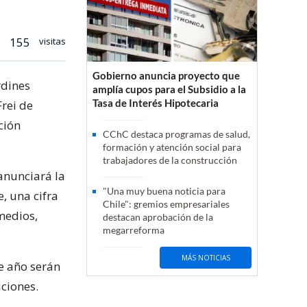
155
visitas
Gobierno anuncia proyecto que
rdines
amplía cupos para el Subsidio a la
Tasa de Interés Hipotecaria
Frei de
ción
CChC destaca programas de salud,
formación y atención social para
trabajadores de la construcción
 anunciará la
"Una muy buena noticia para
, una cifra
Chile": gremios empresariales
medios,
destacan aprobación de la
megarreforma
MÁS NOTICIAS
te año serán
iciones.