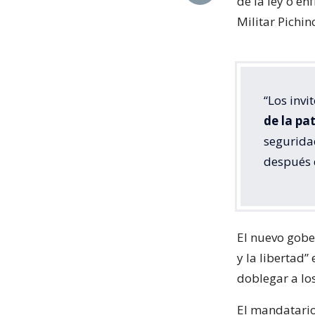
de la ley o en
Militar Pichin
“Los invi
de la pat
seguridad
después 
El nuevo gobe
y la libertad
doblegar a lo
El mandatario