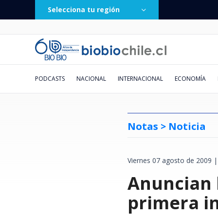
Selecciona tu región
PODCASTS
NACIONAL
INTERNACIONAL
ECONOMÍA
Notas >
Noticia
Viernes 07 agosto de 2009 |
Ministro Arrau lidera
De la Espriella promete lucha
Huawei responde a solicitud de
Messi y Cristiano en la mira:
Segunda baja de ’Hay que
Conversar la lectura
"He grabado sus sucios
De los 30 °C a los -8 °C: revisa
Revelan que nueva 
Al menos 2 muertos 
Kast evita apoyar s
Burton Day One tr
Remezón en ’Hay qu
Cuando la piedra se 
El "Factor Mera": e
Emiten Alerta de se
megaoperativo policial en Macul
sin tregua a "narcoterrorismo" y
liquidación en Chile: afirma que
informe revela graves amenazas
decirlo’: panelista Manu
numeritos": el correo extorsivo
AQUÍ el pronóstico de la DMC
Anuncian h
SLEP Puerto Cordill
dejan ataques rusos
Ley Karin pero afir
de élite a Chile: cra
Gissella Gallardo es
vitrina: reformas d
la Corte de Santiag
falla en cinta de esc
y proyecta más de mil detenidos
fumigar cultivos ilícitos
fue retirada y que deuda estaba
que sufrieron los cracks en
González deja Canal 13
que llegó a cientos de fiscales
para este fin de semana en Chile
multada por salir d
un bombardeo alcan
leyes se pueden pe
confirmados para n
desvinculada de Can
cultural ucraniano
vota a favor de los 
alpinismo: revisa a
a nivel nacional
pagada
Mundial 2026
licencia
de fútbol
en El Colorado
año como panelista
afectados
primera i