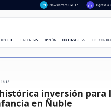
Newsletters Bío Bío
Ingresa a 
DEPORTES
TENDENCIAS
OPINIÓN
BBCL INVESTIGA
BBCL CONTIG
 16:18
directora de
y 16 heridos
uspensión de
ae snowboard
e decirlo’:
niega a ser
l ministro de
guridad por
Hombre intentó ingresar y robar
En medio de tensiones en
Banco Falabella anuncia cuenta
Debut de Vozinha en el aire:
JM Astorga lapida a Flores tras
¿Cambio de política migratoria o
"Hueón, tenemos familia":
Se viene el horario de verano
Boric recorr
España impo
Estados Unid
Heller, Kibli
De la cueca a
El peor KPI d
Trama penal 
Estos son lo
istórica inversión para 
era fue
 a Ucrania:
ma que "las
cks
el patrimonio
o que siempre
alada y
en cuartel de la PDI en Viña del
Oriente: Arabia Saudita, Turquía
corriente con apertura online y
Ortiz pone en duda citación ante
insulto a Campillai: "Esa es la
continuidad incómoda?
Silber devela ante fiscalía pelea
2026: revisa cuándo será el
afirma que c
inmediata co
desempleo ju
revelaciones
los artistas 
inteligencia a
querella des
peor evaluad
e Chile con
zó estadio
rfeccionar"
ueva edición
al 13 tras un
Lavín-Barriga
quí modelos
Mar: detectives lo detuvieron
y Pakistán firman pacto de
mantención $0 permanente
La Calera y espera que "siga
calaña que tenemos en el
entre Vargas y Lagos por pagos a
cambio de hora según nuevo
dignidad tra
a ciudadanos
destrucción 
golpean fuer
llegarán al T
contradiccio
materia de ge
defensa conjunta
trabajando"
Congreso"
Migueles
decreto
con el narco
Italia
trabajo
acusación a l
agosto
pagarés de m
ranking AQU
nfancia en Ñuble