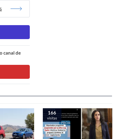
s
o canal de
166
visitas