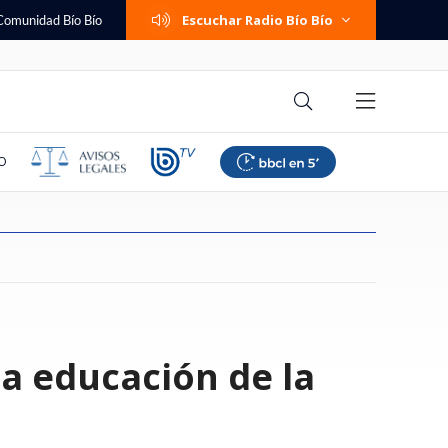
Escuchar Radio Bío Bío
Comunidad Bío Bío
O
e San Ramón y
ne de forma
os reporta caída del
sky y más:
l indie pop: conoce
e la era de la
contra AIEP:
s hospitales mejor y
Diputados PC tachan de
Abelardo de la Espriella jura
La Unidad de Fomento (UF)
En Inglaterra se burlan de
"Eres el Rey más guapo de
Gazmuri versus Gazmuri
Abusos sexuales, traslado a
Entretenidos y gratuitos: los
la educación de la
omuna recuperó su
ntroles fronterizos
nto con la
 de caso Sartor
nacionales que
rtificial
tapa
os en Chile en
"censuradora" ofensiva de la
como nuevo presidente de
retoma las alzas tras un mes de
descarada "payasada" de AFA:
Europa": la incómoda reacción
África y encubrimiento: los
panoramas para celebrar el Día
s gestión "vinculada
 provenientes de
de 23 mil puestos de
te a La U con
eatro Ictus en
nes sobre los
stión: revisa el
UDI por viaje a Cuba y recuerdan
Colombia en ceremonia fuera de
pausa
crearon ’día de las selecciones
del Felipe VI al piropo de
archivos secretos de la orden
del Niño 2026 en Santiago
"
iquidador
iles de alumnos
Í
apoyo a Pinochet
Bogotá
argentinas’
reportera
Salesiana