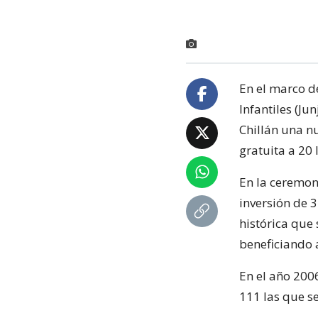
En el marco de
Infantiles (Ju
Chillán una n
gratuita a 20 
En la ceremoni
inversión de 
histórica que 
beneficiando a
En el año 2006
111 las que s