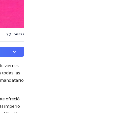
72
visitas
te viernes
a todas las
o mandatario
nte ofreció
al imperio