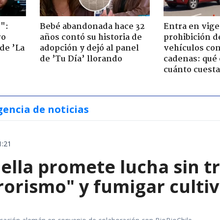
":
Bebé abandonada hace 32
Entra en vige
ro
años contó su historia de
prohibición d
de ’La
adopción y dejó al panel
vehículos con
de ’Tu Día’ llorando
cadenas: qué 
cuánto cuesta
gencia de noticias
1:21
iella promete lucha sin t
orismo" y fumigar cultivo